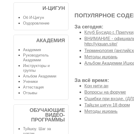
И-ЦИГУН
ПОПУЛЯРНОЕ СОД
Об И-Цигун
Оздоровление
За сегодня:
Клуб Бусидо г. Прилуки,
ВНИМАНИЕ - официальн
АКАДЕМИЯ
http://yiquan.site/
Академия
Терминология (английск
Руководитель
Методы ицюань
Академии
Альбом Академии Ицюа
Инструкторы и
группы
Альбом Академии
За всё время:
Ученики
Кон нити ан
Аттестация
Вопросы на форуме
Отзывы
Ошибки при входе. (
Тайцзи цигун 18 форм
ОБУЧАЮЩИЕ
Методы ицюань
ВИДЕО-
ПРОГРАММЫ
Туйшоу. Шаг за
шагом.