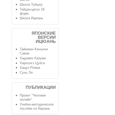
Школа Туйшоу
Тайцзи-цигун 18
форм
Школа Ицюань
ЯПОНСКИЕ
ВЕРСИИ
ИЦЮАНЬ
Тайкикен Кенъичи
Саваи
Хадзимэ Казуми
Хиросигэ Цуёси
Хацуо Рояма
Сунь Ли
ПУБЛИКАЦИИ
Проект "Человек
онлайн"
Учебно-методическое
пособие по Ицюань