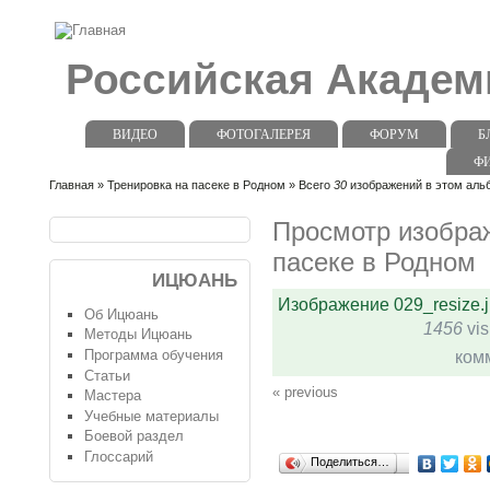
Российская Акаде
ВИДЕО
ФОТОГАЛЕРЕЯ
ФОРУМ
Б
Ф
Главная
»
Тренировка на пасеке в Родном
» Всего
30
изображений в этом альб
Просмотр изобра
пасеке в Родном
ИЦЮАНЬ
Изображение 029_resize.
Об Ицюань
1456
vis
Методы Ицюань
Программа обучения
ком
Статьи
« previous
Мастера
Учебные материалы
Боевой раздел
Глоссарий
Поделиться…