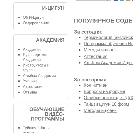
И-ЦИГУН
Об И-Цигун
ПОПУЛЯРНОЕ СОД
Оздоровление
За сегодня:
Терминология (английск
АКАДЕМИЯ
Программа обучения И
Академия
Методы ицюань
Руководитель
Аттестация
Академии
Альбом Академии Ицюа
Инструкторы и
группы
Альбом Академии
За всё время:
Ученики
Кон нити ан
Аттестация
Вопросы на форуме
Отзывы
Ошибки при входе. (
Тайцзи цигун 18 форм
ОБУЧАЮЩИЕ
Методы ицюань
ВИДЕО-
ПРОГРАММЫ
Туйшоу. Шаг за
шагом.