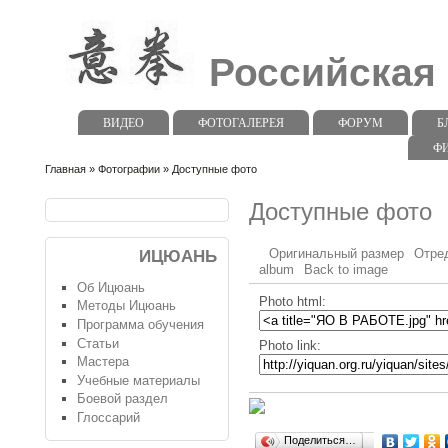
Российская
ВИДЕО
ФОТОГАЛЕРЕЯ
ФОРУМ
Б
Ф
Главная
»
Фотографии
» Доступные фото
Доступные фото
Оригинальный размер
Отре
ИЦЮАНЬ
album
Back to image
Об Ицюань
Photo html:
Методы Ицюань
Программа обучения
Статьи
Photo link:
Мастера
Учебные материалы
Боевой раздел
Глоссарий
Поделиться…