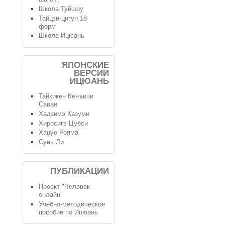
Школа Туйшоу
Тайцзи-цигун 18
форм
Школа Ицюань
ЯПОНСКИЕ
ВЕРСИИ
ИЦЮАНЬ
Тайкикен Кенъичи
Саваи
Хадзимэ Казуми
Хиросигэ Цуёси
Хацуо Рояма
Сунь Ли
ПУБЛИКАЦИИ
Проект "Человек
онлайн"
Учебно-методическое
пособие по Ицюань