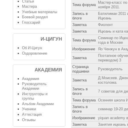
Статьи
Мастер-класс по
Тема форума
Мастера
ноября 2011.
Учебные материалы
Запись в
Батилиман 2011 
Боевой раздел
блоге
Ицюань
Глоссарий
Заметка
Фиолент
Заметка
Ицюань и ката ка
Семинар по Ицюа
И-ЦИГУН
Тема форума
года в Москве
Об И-Цигун
Изображение
Яо Ченжун в Ака
Оздоровление
Поэтапное обуче
Заметка
переводом) 3
Страница
Руководитель
АКАДЕМИЯ
подшивки
Д.Моисеев. Джен
Академия
Заметка
костолома.
Руководитель
Академии
Запись в
7 советов для д
блоге
Инструкторы и
группы
Тема форума
Осенняя школа И
Альбом Академии
Запись в
семинар 19-20 де
Ученики
блоге
Аттестация
Изображение
yiquan academy 
Отзывы
Заметка
Занятия ицюань 