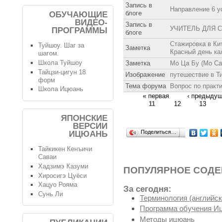
Запись в
Направление 6 у
блоге
ОБУЧАЮЩИЕ
ВИДЕО-
Запись в
УЧИТЕЛЬ ДЛЯ С
ПРОГРАММЫ
блоге
Стажировка в Кит
Туйшоу. Шаг за
Заметка
Красный день ка
шагом.
Школа Туйшоу
Заметка
Мо Ца Бу (Mo Ca 
Тайцзи-цигун 18
Изображение
путешествие в Т
форм
Тема форума
Вопрос по практ
Школа Ицюань
« первая
‹ предыду
11
12
13
ЯПОНСКИЕ
ВЕРСИИ
Поделиться…
ИЦЮАНЬ
Тайкикен Кенъичи
Саваи
Хадзимэ Казуми
ПОПУЛЯРНОЕ СОД
Хиросигэ Цуёси
Хацуо Рояма
За сегодня:
Сунь Ли
Терминология (английск
Программа обучения И
Методы ицюань