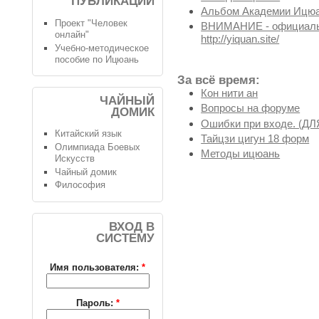
ПУБЛИКАЦИИ
Альбом Академии Ицюа
Проект "Человек
ВНИМАНИЕ - официальн
онлайн"
http://yiquan.site/
Учебно-методическое
пособие по Ицюань
За всё время:
Кон нити ан
ЧАЙНЫЙ
Вопросы на форуме
ДОМИК
Ошибки при входе. (
Китайский язык
Тайцзи цигун 18 форм
Олимпиада Боевых
Методы ицюань
Искусств
Чайный домик
Философия
ВХОД В
СИСТЕМУ
Имя пользователя:
*
Пароль:
*