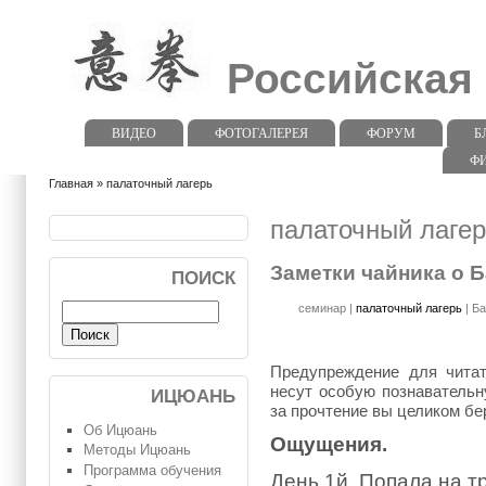
Российская
ВИДЕО
ФОТОГАЛЕРЕЯ
ФОРУМ
Б
Ф
Главная
» палаточный лагерь
палаточный лаге
Заметки чайника о Б
ПОИСК
семинар
|
палаточный лагерь
|
Ба
Предупреждение для читат
несут особую познавательн
ИЦЮАНЬ
за прочтение вы целиком бер
Об Ицюань
Ощущения.
Методы Ицюань
Программа обучения
День 1й. Попала на тр