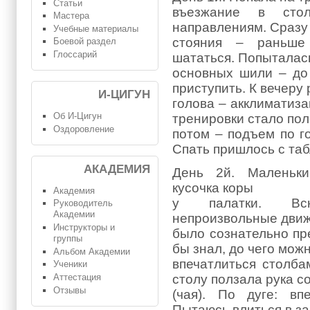
Статьи
въезжание в сто
Мастера
направлениям. Сразу
Учебные материалы
стояния – раньше
Боевой раздел
Глоссарий
шататься. Попыталас
основных шили – до
приступить. К вечеру
И-ЦИГУН
голова – акклиматиз
Об И-Цигун
тренировки стало пол
Оздоровление
потом – подъем по го
Спать пришлось с таб
АКАДЕМИЯ
День 2й. Маленьки
кусочка коры
Академия
у палатки. Вс
Руководитель
Академии
непроизвольные движ
Инструкторы и
было сознательно пре
группы
бы знал, до чего мож
Альбом Академии
впечатлиться столба
Ученики
Аттестация
столу ползала рука с
Отзывы
(чая). По дуге: впе
Пытаюсь влиться в за