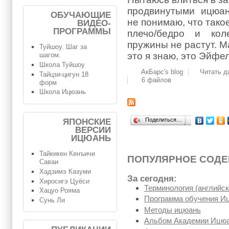
продвинутыми ицюа
ОБУЧАЮЩИЕ
не понимаю, что тако
ВИДЕО-
ПРОГРАММЫ
плечо/бедро и кол
пружины не растут. М
Туйшоу. Шаг за
это я знаю, это Эйфе
шагом.
Школа Туйшоу
АкБарс's blog
Читать д
Тайцзи-цигун 18
6 файлов
форм
Школа Ицюань
Поделиться…
ЯПОНСКИЕ
ВЕРСИИ
ИЦЮАНЬ
Тайкикен Кенъичи
ПОПУЛЯРНОЕ СОД
Саваи
Хадзимэ Казуми
За сегодня:
Хиросигэ Цуёси
Терминология (английск
Хацуо Рояма
Программа обучения И
Сунь Ли
Методы ицюань
Альбом Академии Ицюа