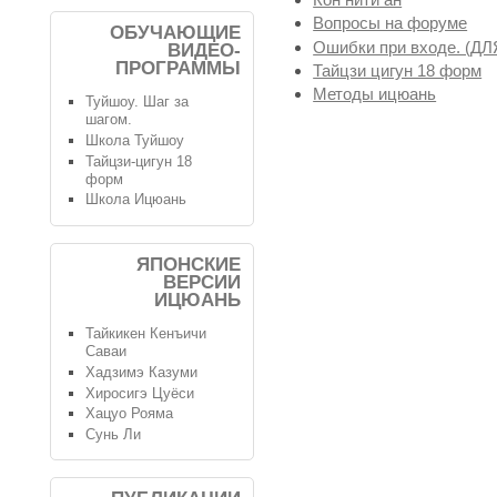
Вопросы на форуме
ОБУЧАЮЩИЕ
Ошибки при входе. (
ВИДЕО-
ПРОГРАММЫ
Тайцзи цигун 18 форм
Методы ицюань
Туйшоу. Шаг за
шагом.
Школа Туйшоу
Тайцзи-цигун 18
форм
Школа Ицюань
ЯПОНСКИЕ
ВЕРСИИ
ИЦЮАНЬ
Тайкикен Кенъичи
Саваи
Хадзимэ Казуми
Хиросигэ Цуёси
Хацуо Рояма
Сунь Ли