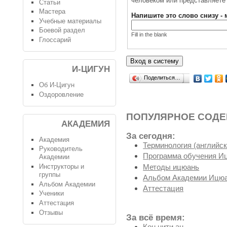
человеком или представляете 
Статьи
Мастера
Напишите это слово снизу -
Учебные материалы
Боевой раздел
Fill in the blank
Глоссарий
И-ЦИГУН
Поделиться…
Об И-Цигун
Оздоровление
ПОПУЛЯРНОЕ СОД
АКАДЕМИЯ
За сегодня:
Академия
Терминология (английск
Руководитель
Программа обучения И
Академии
Методы ицюань
Инструкторы и
группы
Альбом Академии Ицюа
Альбом Академии
Аттестация
Ученики
Аттестация
Отзывы
За всё время:
Кон нити ан