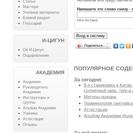
человеком или представляете 
Статьи
Мастера
Напишите это слово снизу - 
Учебные материалы
Боевой раздел
Fill in the blank
Глоссарий
И-ЦИГУН
Поделиться…
Об И-Цигун
Оздоровление
ПОПУЛЯРНОЕ СОД
АКАДЕМИЯ
За сегодня:
Академия
8-я стажировка в Китае
Руководитель
солнечный заяц, тигр и 
Академии
Методы ицюань
Инструкторы и
группы
Терминология (английск
Альбом Академии
Аттестация
Ученики
Альбом Академии Ицюа
Аттестация
Отзывы
За всё время: