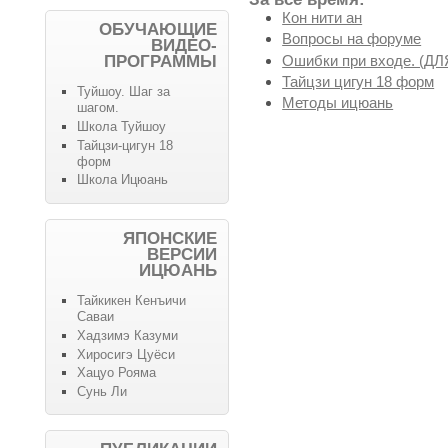
Кон нити ан
ОБУЧАЮЩИЕ
Вопросы на форуме
ВИДЕО-
Ошибки при входе. (
ПРОГРАММЫ
Тайцзи цигун 18 форм
Туйшоу. Шаг за
Методы ицюань
шагом.
Школа Туйшоу
Тайцзи-цигун 18
форм
Школа Ицюань
ЯПОНСКИЕ
ВЕРСИИ
ИЦЮАНЬ
Тайкикен Кенъичи
Саваи
Хадзимэ Казуми
Хиросигэ Цуёси
Хацуо Рояма
Сунь Ли