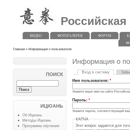
Российская
ВИДЕО
ФОТОГАЛЕРЕЯ
ФОРУМ
Б
Ф
Главная
» Информация о пользователе
Информация о по
Вход в систему
Забы
ПОИСК
Имя пользователя:
*
Укажите ваше имя на сайте Российск
Пароль:
*
ИЦЮАНЬ
Укажите пароль, соответствующий ва
Об Ицюань
КАПЧА
Методы Ицюань
Этот вопрос задается для тог
Программа обучения