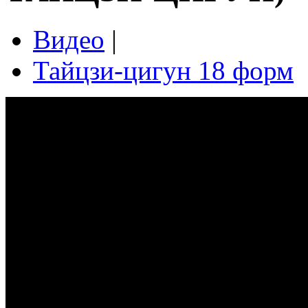
Видео
|
Тайцзи-цигун 18 форм