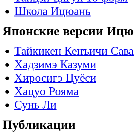
Школа Ицюань
Японские версии Ицю
Тайкикен Кенъичи Сав
Хадзимэ Казуми
Хиросигэ Цуёси
Хацуо Рояма
Сунь Ли
Публикации