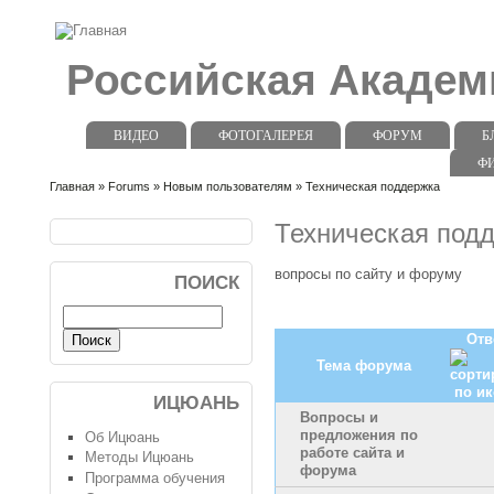
Российская Акаде
ВИДЕО
ФОТОГАЛЕРЕЯ
ФОРУМ
Б
Ф
Главная
»
Forums
»
Новым пользователям
» Техническая поддержка
Техническая под
вопросы по сайту и форуму
ПОИСК
Отв
Тема форума
ИЦЮАНЬ
Вопросы и
предложения по
Об Ицюань
работе сайта и
Методы Ицюань
форума
Программа обучения