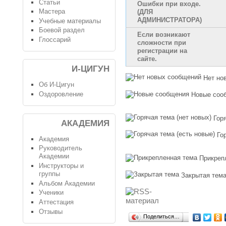
Статьи
Ошибки при входе.
Мастера
(ДЛЯ
АДМИНИСТРАТОРА)
Учебные материалы
Боевой раздел
Если возникают
Глоссарий
сложности при
регистрации на
сайте.
И-ЦИГУН
Нет но
Об И-Цигун
Оздоровление
Новые соо
Гор
АКАДЕМИЯ
Го
Академия
Руководитель
Академии
Прикреп
Инструкторы и
группы
Закрытая тем
Альбом Академии
Ученики
Аттестация
Отзывы
Поделиться…