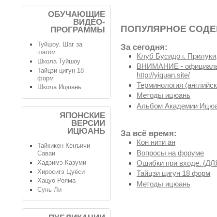
ОБУЧАЮЩИЕ
ВИДЕО-
ПОПУЛЯРНОЕ СОД
ПРОГРАММЫ
Туйшоу. Шаг за
За сегодня:
шагом.
Клуб Бусидо г. Прилуки,
Школа Туйшоу
ВНИМАНИЕ - официальн
Тайцзи-цигун 18
http://yiquan.site/
форм
Терминология (английск
Школа Ицюань
Методы ицюань
Альбом Академии Ицюа
ЯПОНСКИЕ
ВЕРСИИ
ИЦЮАНЬ
За всё время:
Кон нити ан
Тайкикен Кенъичи
Вопросы на форуме
Саваи
Хадзимэ Казуми
Ошибки при входе. (
Хиросигэ Цуёси
Тайцзи цигун 18 форм
Хацуо Рояма
Методы ицюань
Сунь Ли