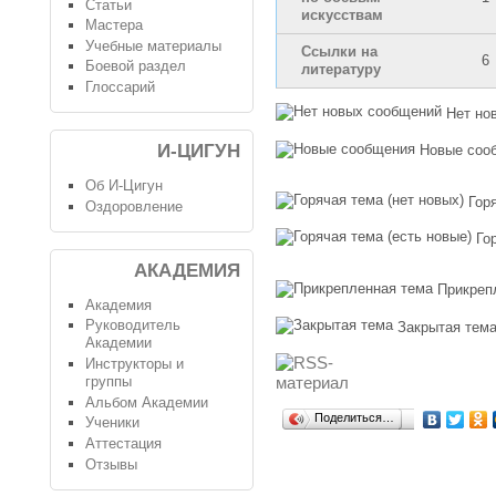
Статьи
искусствам
Мастера
Учебные материалы
Ссылки на
6
Боевой раздел
литературу
Глоссарий
Нет но
И-ЦИГУН
Новые соо
Об И-Цигун
Гор
Оздоровление
Го
АКАДЕМИЯ
Прикреп
Академия
Руководитель
Закрытая тем
Академии
Инструкторы и
группы
Альбом Академии
Поделиться…
Ученики
Аттестация
Отзывы