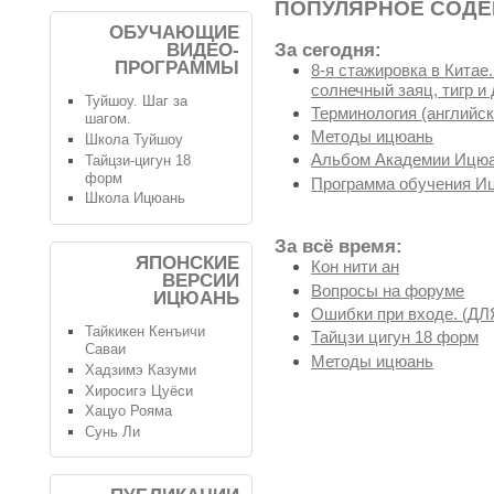
ПОПУЛЯРНОЕ СОД
ОБУЧАЮЩИЕ
За сегодня:
ВИДЕО-
ПРОГРАММЫ
8-я стажировка в Китае
солнечный заяц, тигр и 
Туйшоу. Шаг за
Терминология (английск
шагом.
Методы ицюань
Школа Туйшоу
Альбом Академии Ицюа
Тайцзи-цигун 18
форм
Программа обучения И
Школа Ицюань
За всё время:
ЯПОНСКИЕ
Кон нити ан
ВЕРСИИ
Вопросы на форуме
ИЦЮАНЬ
Ошибки при входе. (
Тайкикен Кенъичи
Тайцзи цигун 18 форм
Саваи
Методы ицюань
Хадзимэ Казуми
Хиросигэ Цуёси
Хацуо Рояма
Сунь Ли