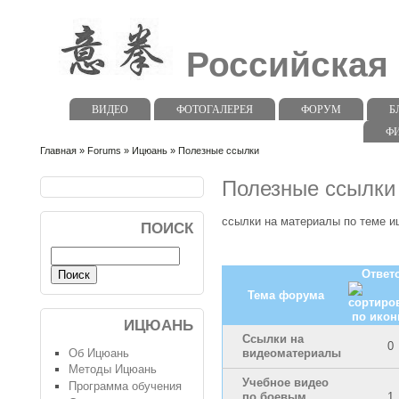
Российская
ВИДЕО
ФОТОГАЛЕРЕЯ
ФОРУМ
Б
Ф
Главная
»
Forums
»
Ицюань
» Полезные ссылки
Полезные ссылки
ссылки на материалы по теме и
ПОИСК
Ответ
Тема форума
ИЦЮАНЬ
Ссылки на
0
Об Ицюань
видеоматериалы
Методы Ицюань
Учебное видео
Программа обучения
по боевым
1