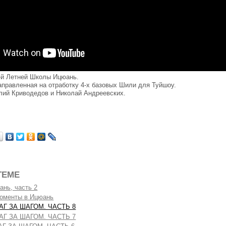
-й Летней Школы Ицюань.
аправленная на отработку 4-х базовых Шили для Туйшоу.
лий Криводедов и Николай Андреевских.
ТЕМЕ
нь, часть 2
оменты в Ицюань
АГ ЗА ШАГОМ. ЧАСТЬ 8
ШАГ ЗА ШАГОМ. ЧАСТЬ 7