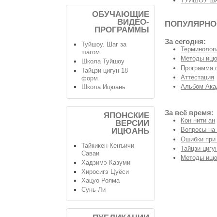
ТУЙШОУ Ш
ОБУЧАЮЩИЕ
ВИДЕО-
ПОПУЛЯРНО
ПРОГРАММЫ
За сегодня:
Туйшоу. Шаг за
Терминологи
шагом.
Методы ицю
Школа Туйшоу
Программа 
Тайцзи-цигун 18
Аттестация
форм
Альбом Ака
Школа Ицюань
За всё время:
ЯПОНСКИЕ
Кон нити ан
ВЕРСИИ
Вопросы на
ИЦЮАНЬ
Ошибки при
Тайкикен Кенъичи
Тайцзи цигу
Саваи
Методы ицю
Хадзимэ Казуми
Хиросигэ Цуёси
Хацуо Рояма
Сунь Ли