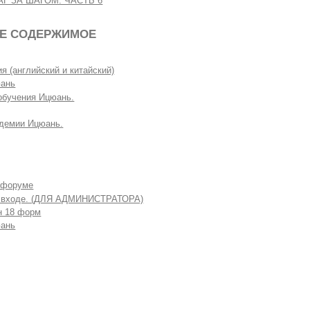
АГ ЗА ШАГОМ. ЧАСТЬ 6
Е СОДЕРЖИМОЕ
я (английский и китайский)
ань
обучения Ицюань.
демии Ицюань.
 форуме
 входе. (ДЛЯ АДМИНИСТРАТОРА)
н 18 форм
ань