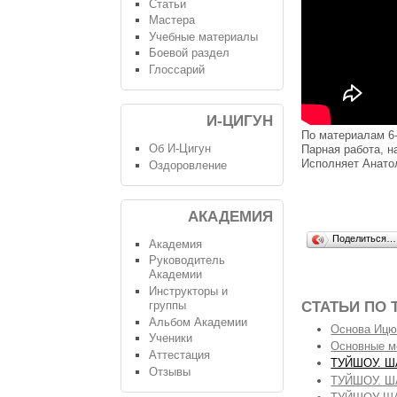
Статьи
Мастера
Учебные материалы
Боевой раздел
Глоссарий
И-ЦИГУН
По материалам 6
Об И-Цигун
Парная работа, н
Исполняет Анато
Оздоровление
АКАДЕМИЯ
Поделиться…
Академия
Руководитель
Академии
Инструкторы и
СТАТЬИ ПО 
группы
Альбом Академии
Основа Ицюа
Ученики
Основные м
Аттестация
ТУЙШОУ. Ш
Отзывы
ТУЙШОУ. 