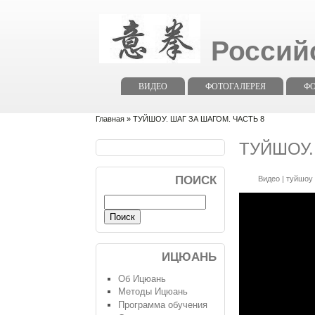
Россий
ВИДЕО
ФОТОГАЛЕРЕЯ
Ф
Главная
» ТУЙШОУ. ШАГ ЗА ШАГОМ. ЧАСТЬ 8
ТУЙШОУ.
ПОИСК
Видео
|
туйшоу 
ИЦЮАНЬ
Об Ицюань
Методы Ицюань
Программа обучения