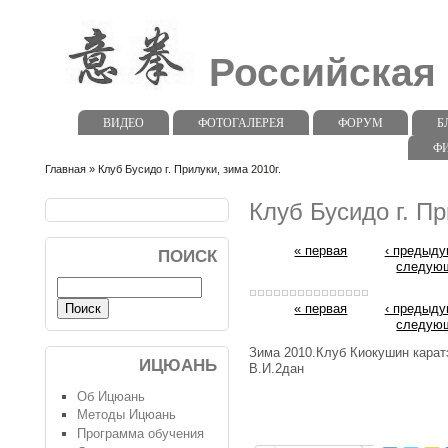
Российская
ВИДЕО
ФОТОГАЛЕРЕЯ
ФОРУМ
Б
Ф
Главная
» Клуб Бусидо г. Прилуки, зима 2010г.
Клуб Бусидо г. Пр
« первая
‹ предыд
ПОИСК
следующ
« первая
‹ предыд
следующ
Зима 2010.Клуб Киокушин карат
ИЦЮАНЬ
В.И.2дан
Об Ицюань
Методы Ицюань
Программа обучения