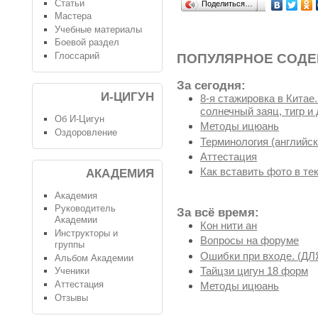
Статьи
Поделиться…
Мастера
Учебные материалы
Боевой раздел
Глоссарий
ПОПУЛЯРНОЕ СОД
За сегодня:
И-ЦИГУН
8-я стажировка в Китае
солнечный заяц, тигр и 
Об И-Цигун
Методы ицюань
Оздоровление
Терминология (английск
Аттестация
Как вставить фото в те
АКАДЕМИЯ
Академия
Руководитель
За всё время:
Академии
Кон нити ан
Инструкторы и
Вопросы на форуме
группы
Ошибки при входе. (
Альбом Академии
Тайцзи цигун 18 форм
Ученики
Аттестация
Методы ицюань
Отзывы