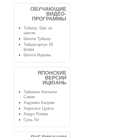
ОБУЧАЮЩИЕ
ВИДЕО-
ПРОГРАММЫ
Туйшоу. Шаг за
шагом.
Школа Туйшоу
Тайцзи-цигун 18
форм
Школа Ицюань
ЯПОНСКИЕ
ВЕРСИИ
ИЦЮАНЬ
Тайкикен Кенъичи
Саваи
Хадзимэ Казуми
Хиросигэ Цуёси
Хацуо Рояма
Сунь Ли