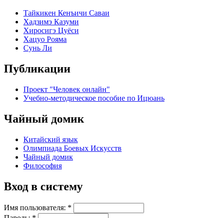
Тайкикен Кенъичи Саваи
Хадзимэ Казуми
Хиросигэ Цуёси
Хацуо Рояма
Сунь Ли
Публикации
Проект "Человек онлайн"
Учебно-методическое пособие по Ицюань
Чайный домик
Китайский язык
Олимпиада Боевых Искусств
Чайный домик
Философия
Вход в систему
Имя пользователя:
*
Пароль:
*