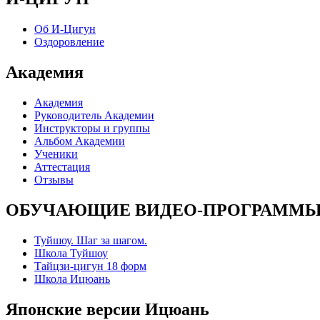
Об И-Цигун
Оздоровление
Академия
Академия
Руководитель Академии
Инструкторы и группы
Альбом Академии
Ученики
Аттестация
Отзывы
ОБУЧАЮЩИЕ ВИДЕО-ПРОГРАММ
Туйшоу. Шаг за шагом.
Школа Туйшоу
Тайцзи-цигун 18 форм
Школа Ицюань
Японские версии Ицюань