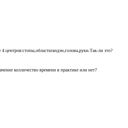
 4 центров:стопы,областьтандэн,голова,руки.Так-ли это?
ачение колличество времени в практике или нет?