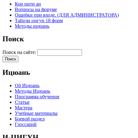
Кон нити ан
Вопросы на форуме
Ошибки при входе. (ДЛЯ АДМИНИСТРАТОРА)
Тайцзи цигун 18 форм
Методы ицюань
Поиск
Поиск на сайте:
Ицюань
Об Ицюань
Методы Ицюань
Программа обучения
Статьи
Мастера
Учебные материалы
Боевой раздел
Глоссарий
И-ЦИГУН