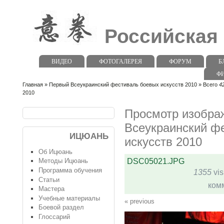
Российская
ВИДЕО
ФОТОГАЛЕРЕЯ
ФОРУМ
Б
Ф
Главная
»
Первый Всеукраинский фестиваль боевых искусств 2010
» Всего
4
2010
Просмотр изобра
Всеукраинский ф
ИЦЮАНЬ
искусств 2010
Об Ицюань
DSC05021.JPG
Методы Ицюань
Программа обучения
1355
vis
Статьи
ком
Мастера
Учебные материалы
« previous
Боевой раздел
Глоссарий