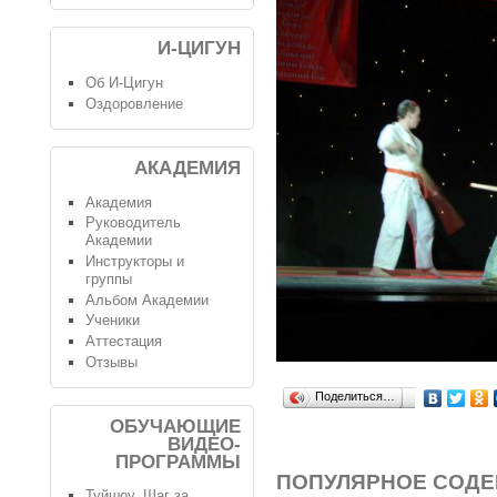
И-ЦИГУН
Об И-Цигун
Оздоровление
АКАДЕМИЯ
Академия
Руководитель
Академии
Инструкторы и
группы
Альбом Академии
Ученики
Аттестация
Отзывы
Поделиться…
ОБУЧАЮЩИЕ
ВИДЕО-
ПРОГРАММЫ
ПОПУЛЯРНОЕ СОД
Туйшоу. Шаг за