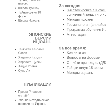
шагом.
За сегодня:
Школа Туйшоу
8-я стажировка в Китае
Тайцзи-цигун 18
солнечный заяц, тигр и 
форм
Методы ицюань
Школа Ицюань
Терминология (английск
Программа обучения И
ЯПОНСКИЕ
Аттестация
ВЕРСИИ
ИЦЮАНЬ
За всё время:
Тайкикен Кенъичи
Кон нити ан
Саваи
Вопросы на форуме
Хадзимэ Казуми
Хиросигэ Цуёси
Ошибки при входе. (
Хацуо Рояма
Тайцзи цигун 18 форм
Сунь Ли
Методы ицюань
ПУБЛИКАЦИИ
Проект "Человек
онлайн"
Учебно-методическое
пособие по Ицюань