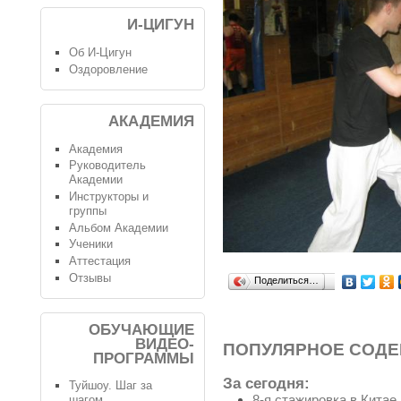
И-ЦИГУН
Об И-Цигун
Оздоровление
АКАДЕМИЯ
Академия
Руководитель
Академии
Инструкторы и
группы
Альбом Академии
Ученики
Аттестация
Отзывы
Поделиться…
ОБУЧАЮЩИЕ
ВИДЕО-
ПОПУЛЯРНОЕ СОД
ПРОГРАММЫ
За сегодня:
Туйшоу. Шаг за
8-я стажировка в Китае
шагом.