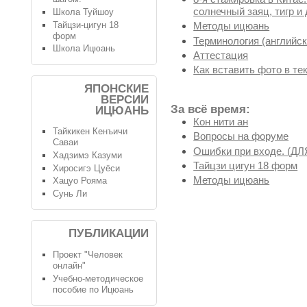
солнечный заяц, тигр и 
Школа Туйшоу
Тайцзи-цигун 18
Методы ицюань
форм
Терминология (английск
Школа Ицюань
Аттестация
Как вставить фото в те
ЯПОНСКИЕ
ВЕРСИИ
За всё время:
ИЦЮАНЬ
Кон нити ан
Тайкикен Кенъичи
Вопросы на форуме
Саваи
Ошибки при входе. (
Хадзимэ Казуми
Тайцзи цигун 18 форм
Хиросигэ Цуёси
Методы ицюань
Хацуо Рояма
Сунь Ли
ПУБЛИКАЦИИ
Проект "Человек
онлайн"
Учебно-методическое
пособие по Ицюань