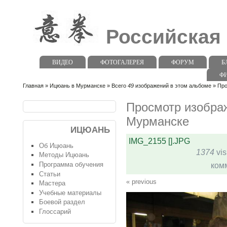
Российская
ВИДЕО
ФОТОГАЛЕРЕЯ
ФОРУМ
Б
Ф
Главная
»
Ицюань в Мурманске
» Всего
49
изображений в этом альбоме » Пр
Просмотр изобра
Мурманске
ИЦЮАНЬ
IMG_2155 [].JPG
Об Ицюань
1374
vis
Методы Ицюань
Программа обучения
ком
Статьи
« previous
Мастера
Учебные материалы
Боевой раздел
Глоссарий