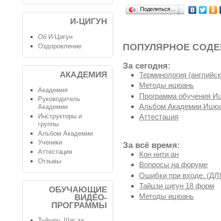
Поделиться…
И-ЦИГУН
Об И-Цигун
ПОПУЛЯРНОЕ СОД
Оздоровление
За сегодня:
АКАДЕМИЯ
Терминология (английск
Методы ицюань
Академия
Программа обучения И
Руководитель
Альбом Академии Ицюа
Академии
Инструкторы и
Аттестация
группы
Альбом Академии
Ученики
За всё время:
Аттестация
Кон нити ан
Отзывы
Вопросы на форуме
Ошибки при входе. (
Тайцзи цигун 18 форм
ОБУЧАЮЩИЕ
Методы ицюань
ВИДЕО-
ПРОГРАММЫ
Туйшоу. Шаг за