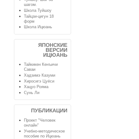
шагом.
Школа Туйшоу
Тайцзи-цигун 18
форм
Школа Ицюань
ЯПОНСКИЕ
ВЕРСИИ
ИЦЮАНЬ
Тайкикен Кенъичи
Саваи
Хадзимэ Казуми
Хиросигэ Цуёси
Хацуо Рояма
Сунь Ли
ПУБЛИКАЦИИ
Проект "Человек
онлайн"
Учебно-методическое
пособие по Ицюань