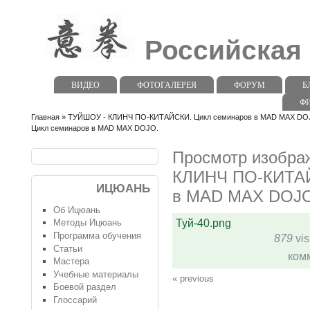
Российская
ВИДЕО
ФОТОГАЛЕРЕЯ
ФОРУМ
Б
Ф
Главная
»
ТУЙШОУ - КЛИНЧ ПО-КИТАЙСКИ. Цикл семинаров в MAD MAX DO
Цикл семинаров в MAD MAX DOJO.
Просмотр изобра
КЛИНЧ ПО-КИТАЙ
ИЦЮАНЬ
в MAD MAX DOJO
Об Ицюань
Туй-40.png
Методы Ицюань
Программа обучения
879
vis
Статьи
ком
Мастера
Учебные материалы
« previous
Боевой раздел
Глоссарий