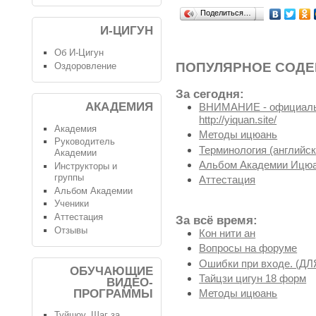
Поделиться…
И-ЦИГУН
Об И-Цигун
ПОПУЛЯРНОЕ СОД
Оздоровление
За сегодня:
АКАДЕМИЯ
ВНИМАНИЕ - официальн
http://yiquan.site/
Академия
Методы ицюань
Руководитель
Терминология (английск
Академии
Альбом Академии Ицюа
Инструкторы и
группы
Аттестация
Альбом Академии
Ученики
Аттестация
За всё время:
Отзывы
Кон нити ан
Вопросы на форуме
Ошибки при входе. (
ОБУЧАЮЩИЕ
Тайцзи цигун 18 форм
ВИДЕО-
ПРОГРАММЫ
Методы ицюань
Туйшоу. Шаг за