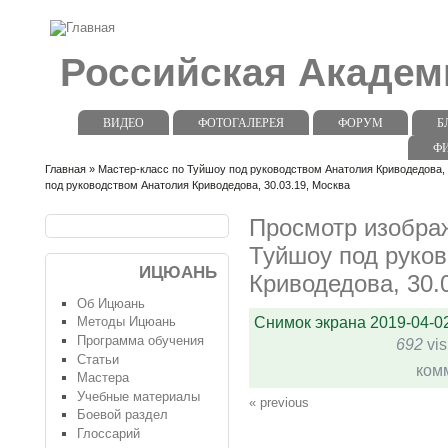
Российская Акаде
ВИДЕО
ФОТОГАЛЕРЕЯ
ФОРУМ
Б
Ф
Главная
»
Мастер-класс по Туйшоу под руководством Анатолия Криводедова, 
под руководством Анатолия Криводедова, 30.03.19, Москва
Просмотр изображ
Туйшоу под руко
ИЦЮАНЬ
Криводедова, 30.
Об Ицюань
Снимок экрана 2019-04-02
Методы Ицюань
Программа обучения
692
vis
Статьи
ком
Мастера
Учебные материалы
« previous
Боевой раздел
Глоссарий