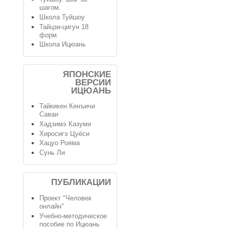
шагом.
Школа Туйшоу
Тайцзи-цигун 18
форм
Школа Ицюань
ЯПОНСКИЕ
ВЕРСИИ
ИЦЮАНЬ
Тайкикен Кенъичи
Саваи
Хадзимэ Казуми
Хиросигэ Цуёси
Хацуо Рояма
Сунь Ли
ПУБЛИКАЦИИ
Проект "Человек
онлайн"
Учебно-методическое
пособие по Ицюань