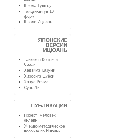
Школа Туйшоу
Тайцзи-цигун 18
форм
Школа Ицюань
ЯПОНСКИЕ
ВЕРСИИ
ИЦЮАНЬ
Тайкикен Кенъичи
Саваи
Хадзимэ Казуми
Хиросигэ Цуёси
Хацуо Рояма
Сунь Ли
ПУБЛИКАЦИИ
Проект "Человек
онлайн"
Учебно-методическое
пособие по Ицюань