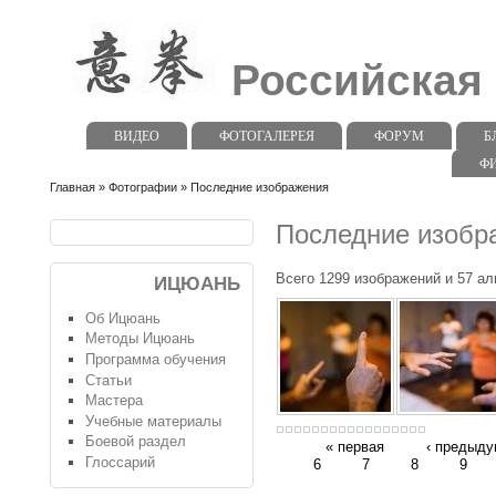
Российская
ВИДЕО
ФОТОГАЛЕРЕЯ
ФОРУМ
Б
Ф
Главная
»
Фотографии
» Последние изображения
Последние изобр
Всего 1299 изображений и 57 а
ИЦЮАНЬ
Об Ицюань
Методы Ицюань
Программа обучения
Статьи
Мастера
Учебные материалы
Боевой раздел
« первая
‹ предыд
Глоссарий
6
7
8
9