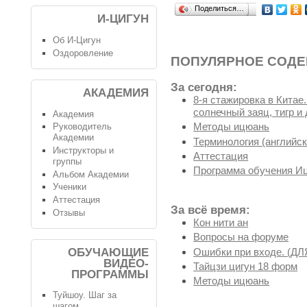
Поделиться…
И-ЦИГУН
Об И-Цигун
Оздоровление
ПОПУЛЯРНОЕ СОД
За сегодня:
АКАДЕМИЯ
8-я стажировка в Китае
солнечный заяц, тигр и 
Академия
Методы ицюань
Руководитель
Академии
Терминология (английск
Инструкторы и
Аттестация
группы
Программа обучения И
Альбом Академии
Ученики
Аттестация
За всё время:
Отзывы
Кон нити ан
Вопросы на форуме
Ошибки при входе. (
ОБУЧАЮЩИЕ
ВИДЕО-
Тайцзи цигун 18 форм
ПРОГРАММЫ
Методы ицюань
Туйшоу. Шаг за
шагом.