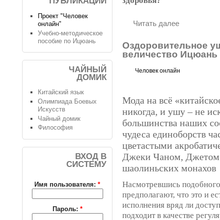
здоровья?
ПУБЛИКАЦИИ
Проект "Человек
Читать далее
онлайн"
Учебно-методическое
пособие по Ицюань
Оздоровительное уш
величество Ицюань
ЧАЙНЫЙ
Человек онлайн
ДОМИК
Китайский язык
Мода на всё «китайско
Олимпиада Боевых
Искусств
никогда, и ушу – не ис
Чайный домик
большинства наших со
Философия
чудеса единоборств ча
цветастыми акробатич
Джеки Чаном, Джетом 
ВХОД В
СИСТЕМУ
шаолиньских монахов
Насмотревшись подобного,
Имя пользователя:
*
предполагают, что это и ес
исполнения вряд ли доступ
Пароль:
*
подходит в качестве регул