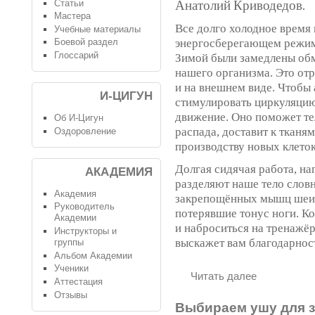
Статьи
Анатолий Криводедов.
Мастера
Все долго холодное время 
Учебные материалы
энергосберегающем режим
Боевой раздел
Глоссарий
Зимой были замедлены обм
нашего организма. Это от
и на внешнем виде. Чтобы 
И-ЦИГУН
стимулировать циркуляцию
движение. Оно поможет те
Об И-Цигун
распада, доставит к тканям
Оздоровление
производству новых клеток
Долгая сидячая работа, н
АКАДЕМИЯ
разделяют наше тело словн
Академия
закрепощённых мышц шеи, 
Руководитель
потерявшие тонус ноги. К
Академии
и наброситься на тренажёр
Инструкторы и
выскажет вам благодарност
группы
Альбом Академии
Ученики
Читать далее
Аттестация
Отзывы
Выбираем ушу для з