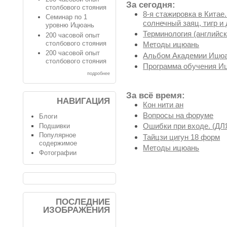
За сегодня:
столбового стояния
8-я стажировка в Китае
Семинар по 1
солнечный заяц, тигр и 
уровню Ицюань
Терминология (английск
200 часовой опыт
столбового стояния
Методы ицюань
200 часовой опыт
Альбом Академии Ицюа
столбового стояния
Программа обучения И
подробнее
За всё время:
НАВИГАЦИЯ
Кон нити ан
Вопросы на форуме
Блоги
Ошибки при входе. (
Подшивки
Популярное
Тайцзи цигун 18 форм
содержимое
Методы ицюань
Фотографии
ПОСЛЕДНИЕ
ИЗОБРАЖЕНИЯ