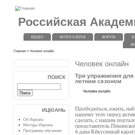
Российская Акаде
ВИДЕО
ФОТОГАЛЕРЕЯ
ФОРУМ
Б
Ф
Главная
» Человек онлайн
Человек онлайн
Три упражнения для
ПОИСК
летним сезоном
Человек онлайн
Пробудиться, ожить, наб
ИЦЮАНЬ
нашему телу перед акти
сделать, с нашим порта
Об Ицюань
представитель Пекинско
Методы Ицюань
4 дана Кёкусинкай карат
Программа обучения