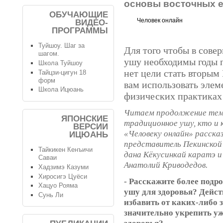
основы восточных 
ОБУЧАЮЩИЕ
Человек онлайн
ВИДЕО-
ПРОГРАММЫ
Туйшоу. Шаг за
Для того чтобы в сове
шагом.
ушу необходимы годы п
Школа Туйшоу
нет цели стать вторым
Тайцзи-цигун 18
форм
вам использовать эле
Школа Ицюань
физических практиках 
Читаем продолжение темы
ЯПОНСКИЕ
традиционное ушу, кто и
ВЕРСИИ
«Человеку онлайн» расск
ИЦЮАНЬ
представитель Пекинской
Тайкикен Кенъичи
дана Кёкусинкай каратэ и
Саваи
Анатолий Криводедов.
Хадзимэ Казуми
Хиросигэ Цуёси
- Расскажите более подр
Хацуо Рояма
ушу для здоровья? Дейс
Сунь Ли
избавить от каких-либо 
значительно укрепить у