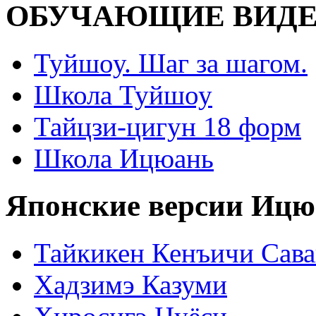
ОБУЧАЮЩИЕ ВИДЕ
Туйшоу. Шаг за шагом.
Школа Туйшоу
Тайцзи-цигун 18 форм
Школа Ицюань
Японские версии Ицю
Тайкикен Кенъичи Сав
Хадзимэ Казуми