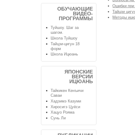
Ошибки при
ОБУЧАЮЩИЕ
Тайцзи цигу
ВИДЕО-
Методы ицю
ПРОГРАММЫ
Туйшоу. Шаг за
шагом.
Школа Туйшоу
Тайцзи-цигун 18
форм
Школа Ицюань
ЯПОНСКИЕ
ВЕРСИИ
ИЦЮАНЬ
Тайкикен Кенъичи
Саваи
Хадзимэ Казуми
Хиросигэ Цуёси
Хацуо Рояма
Сунь Ли