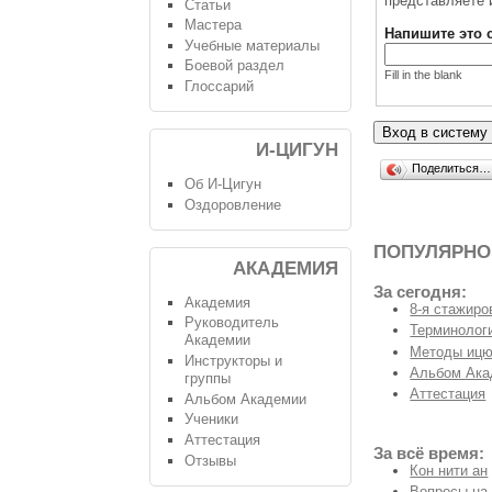
представляете 
Статьи
Мастера
Напишите это 
Учебные материалы
Боевой раздел
Fill in the blank
Глоссарий
И-ЦИГУН
Поделиться…
Об И-Цигун
Оздоровление
ПОПУЛЯРНО
АКАДЕМИЯ
За сегодня:
Академия
8-я стажиро
Руководитель
Терминологи
Академии
Методы ицю
Инструкторы и
Альбом Ака
группы
Аттестация
Альбом Академии
Ученики
Аттестация
За всё время:
Отзывы
Кон нити ан
Вопросы на