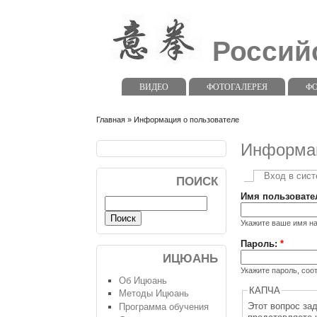
Россий
ВИДЕО
ФОТОГАЛЕРЕЯ
Ф
Главная
» Информация о пользователе
Информац
Вход в сис
ПОИСК
Имя пользовате
Укажите ваше имя н
Пароль:
*
ИЦЮАНЬ
Укажите пароль, со
Об Ицюань
КАПЧА
Методы Ицюань
Этот вопрос задает
Программа обучения