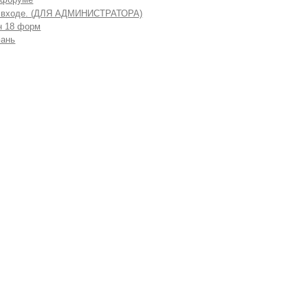
 входе. (ДЛЯ АДМИНИСТРАТОРА)
н 18 форм
ань