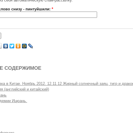
из себя автоматическую спам-рассылку.
слово снизу - пинтуйшили:
*
Е СОДЕРЖИМОЕ
вка в Китае. Ноябрь 2012. 12.11.12 Жирный солнечный заяц, тигр и драко
я (английский и китайский)
ань
демии Ицюань.
 форуме