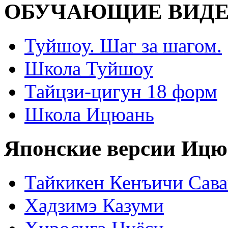
ОБУЧАЮЩИЕ ВИДЕ
Туйшоу. Шаг за шагом.
Школа Туйшоу
Тайцзи-цигун 18 форм
Школа Ицюань
Японские версии Ицю
Тайкикен Кенъичи Сав
Хадзимэ Казуми