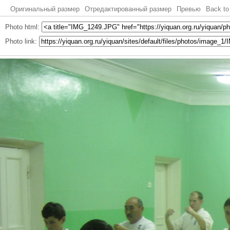
Оригинальный размер
Отредактированный размер
Превью
Back to
Photo html:
Photo link: