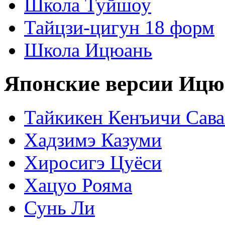
Школа Туйшоу
Тайцзи-цигун 18 форм
Школа Ицюань
Японские версии Ицю
Тайкикен Кенъичи Сав
Хадзимэ Казуми
Хиросигэ Цуёси
Хацуо Рояма
Сунь Ли