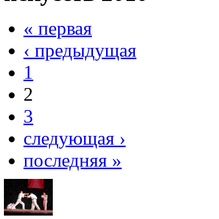
« первая
‹ предыдущая
1
2
3
следующая ›
последняя »