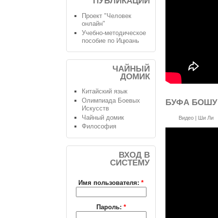
ПУБЛИКАЦИИ
Проект "Человек
онлайн"
Учебно-методическое
пособие по Ицюань
ЧАЙНЫЙ
ДОМИК
Китайский язык
Олимпиада Боевых
БУФА БОШУ
Искусств
Чайный домик
Видео
|
Ши Ли
Философия
ВХОД В
СИСТЕМУ
Имя пользователя:
*
Пароль:
*