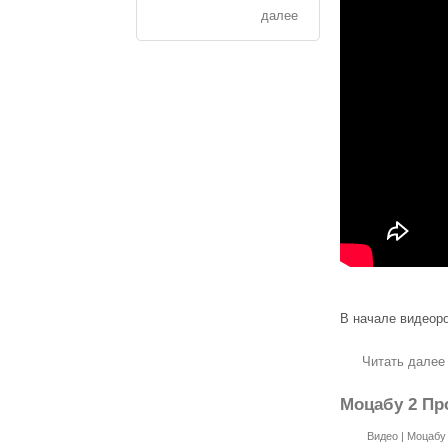
далее
В начале видеор
Читать далее
Моцабу 2 Пр
Видео
|
Моцабу