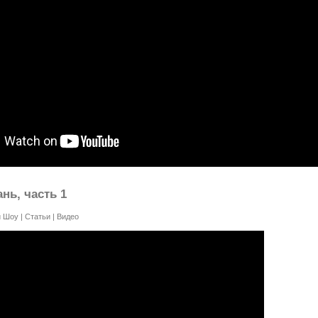
нь, часть 1
й Шоу
|
Статьи
|
Видео