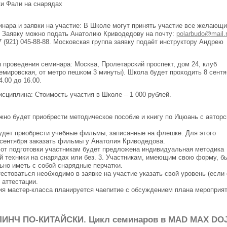
ки Фали на снарядах
минара и заявки на участие: В Школе могут принять участие все желающи
. Заявку можно подать Анатолию Криводедову на почту:
polarbudo@mail.
7 (921) 045-88-88. Московская группа заявку подаёт инструктору Андрею
мя проведения семинара: Москва, Пролетарский проспект, дом 24, клуб
темировская, от метро пешком 3 минуты). Школа будет проходить 8 сент
4.00 до 16.00.
исциплина: Стоимость участия в Школе – 1 000 рублей.
но будет приобрести методическое пособие и книгу по Ицюань с автор
будет приобрести учебные фильмы, записанные на флешке. Для этого
 сентября заказать фильмы у Анатолия Криводедова.
 от подготовки участникам будет предложена индивидуальная методика
й техники на снарядах или без. 3. Участникам, имеющим свою форму, б
но иметь с собой снарядные перчатки.
стоваться необходимо в заявке на участие указать свой уровень (если 
 аттестации.
ия мастер-класса планируется чаепитие с обсуждением плана мероприят
ЛИНЧ ПО-КИТАЙСКИ. Цикл семинаров в MAD MAX DO