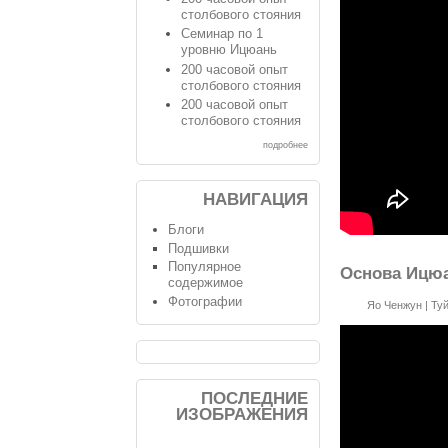
столбового стояния
Семинар по 1
уровню Ицюань
200 часовой опыт
столбового стояния
200 часовой опыт
столбового стояния
подробнее
НАВИГАЦИЯ
Блоги
Подшивки
Популярное
Основа Ицюа
содержимое
Фотографии
Яо Ченжун
|
Ту
ПОСЛЕДНИЕ
ИЗОБРАЖЕНИЯ