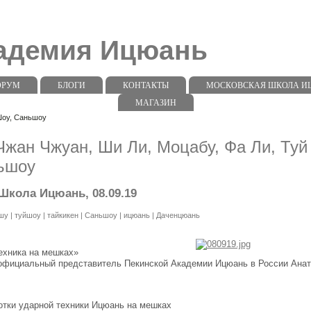
кадемия Ицюань
ОРУМ
БЛОГИ
КОНТАКТЫ
МОСКОВСКАЯ ШКОЛА ИЦЮ
МАГАЗИН
Шоу, Саньшоу
Чжан Чжуан, Ши Ли, Моцабу, Фа Ли, Туй
ьшоу
Школа Ицюань, 08.09.19
шу
|
туйшоу
|
тайкикен
|
Саньшоу
|
ицюань
|
Даченцюань
ехника на мешках»
официальный представитель Пекинской Академии Ицюань в России Ана
отки ударной техники Ицюань на мешках