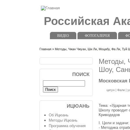
Российская А
ВИДЕО
ФОТОГАЛЕРЕЯ
Ф
Главная
» Методы, Чжан Чжуан, Ши Ли, Моцабу, Фа Ли, Туй 
Методы, 
Шоу, Сан
ПОИСК
Московская 
цигун
|
Фали
|
у
Тема: «Ударная т
ИЦЮАНЬ
Школу проводит 
Криводедов
Об Ицюань
Методы Ицюань
I. Цели и задачи:
Программа обучения
- Методика отраб