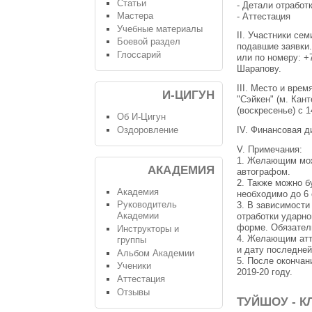
Статьи
- Детали отработ
Мастера
- Аттестация
Учебные материалы
II. Участники се
Боевой раздел
подавшие заявки
Глоссарий
или по номеру: +
Шарапову.
III. Место и вре
И-ЦИГУН
"Сэйкен" (м. Кан
(воскресенье) с 1
Об И-Цигун
Оздоровление
IV. Финансовая д
V. Примечания:
1. Желающим мож
АКАДЕМИЯ
автографом.
2. Также можно 
Академия
необходимо до 6
Руководитель
3. В зависимости
Академии
отработки ударно
форме. Обязатель
Инструкторы и
4. Желающим атте
группы
и дату последней
Альбом Академии
5. После окончан
Ученики
2019-20 году.
Аттестация
Отзывы
ТУЙШОУ - К