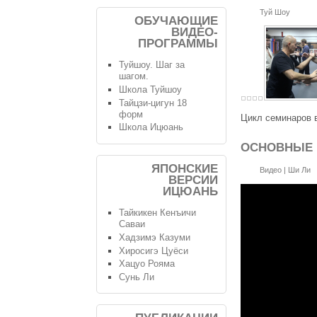
Туй Шоу
ОБУЧАЮЩИЕ
ВИДЕО-
ПРОГРАММЫ
Туйшоу. Шаг за
шагом.
Школа Туйшоу
Тайцзи-цигун 18
форм
Цикл семинаров
Школа Ицюань
ОСНОВНЫЕ
ЯПОНСКИЕ
Видео
|
Ши Ли
ВЕРСИИ
ИЦЮАНЬ
Тайкикен Кенъичи
Саваи
Хадзимэ Казуми
Хиросигэ Цуёси
Хацуо Рояма
Сунь Ли