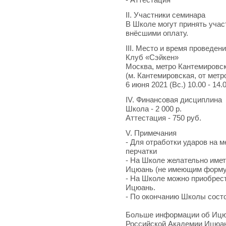
II. Участники семинара
В Школе могут принять учас
внёсшими оплату.
III. Место и время проведен
Клуб «Сэйкен»
Москва, метро Кантемировск
(м. Кантемировская, от метр
6 июня 2021 (Вс.) 10.00 - 14.
IV. Финансовая дисциплина
Школа - 2 000 р.
Аттестация - 750 руб.
V. Примечания
- Для отработки ударов на 
перчатки
- На Школе желательно име
Ицюань (не имеющим форму 
- На Школе можно приобрест
Ицюань.
- По окончанию Школы состо
Больше информации об Ицюа
Российской Академии Ицюа