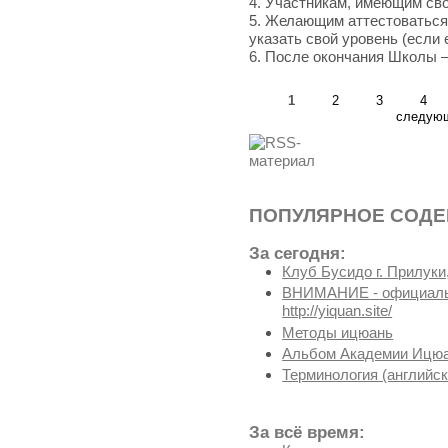
4. Участникам, имеющим св
5. Желающим аттестоваться 
указать свой уровень (если 
6. После окончания Школы 
1
2
3
4
следующ
ПОПУЛЯРНОЕ СОД
За сегодня:
Клуб Бусидо г. Прилуки,
ВНИМАНИЕ - официальн
http://yiquan.site/
Методы ицюань
Альбом Академии Ицюа
Терминология (английск
За всё время: