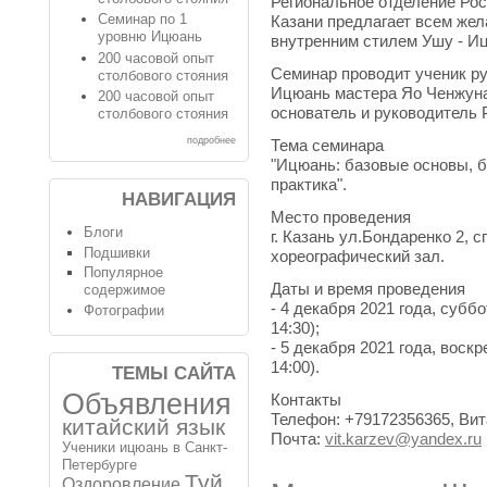
Региональное отделение Ро
Семинар по 1
Казани предлагает всем же
уровню Ицюань
внутренним стилем Ушу - И
200 часовой опыт
Семинар проводит ученик р
столбового стояния
Ицюань мастера Яо Ченжуна
200 часовой опыт
основатель и руководитель
столбового стояния
подробнее
Тема семинара
"Ицюань: базовые основы, 
практика".
НАВИГАЦИЯ
Место проведения
Блоги
г. Казань ул.Бондаренко 2, 
Подшивки
хореографический зал.
Популярное
Даты и время проведения
содержимое
- 4 декабря 2021 года, суббот
Фотографии
14:30);
- 5 декабря 2021 года, воскр
14:00).
ТЕМЫ САЙТА
Объявления
Контакты
Телефон: +79172356365, Ви
китайский язык
Почта:
vit.karzev@yandex.ru
Ученики
ицюань в Санкт-
Петербурге
Туй
Оздоровление