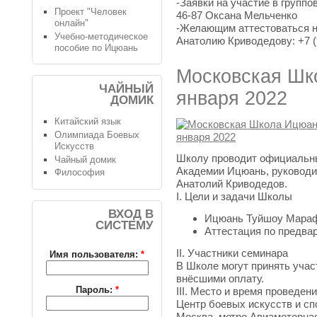
-Заявки на участие в группо
Проект "Человек
46-87 Оксана Мельченко
онлайн"
-Желающим аттестоваться н
Учебно-методическое
Анатолию Криводедову: +7 (
пособие по Ицюань
Московская Шк
ЧАЙНЫЙ
января 2022
ДОМИК
Китайский язык
Олимпиада Боевых
Искусств
Школу проводит официальн
Чайный домик
Академии Ицюань, руководи
Философия
Анатолий Криводедов.
I. Цели и задачи Школы
ВХОД В
Ицюань Туйшоу Мара
СИСТЕМУ
Аттестация по предва
II. Участники семинара
Имя пользователя:
*
В Школе могут принять учас
внёсшими оплату.
Пароль:
*
III. Место и время проведен
Центр боевых искусств и с
Москва, метро Авиамоторная,