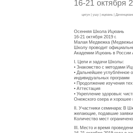
16-21 октября 
цигун
|
ушу
|
ицюань
|
Даченцюан
Осенняя Школа Ицюань
16-21 октября 2019 г.
Малая Медвежка (Медвежьег
Школу проводит официальн
Академии Ицюань в России 
I. Цели и задачи Школы:
• Знакомство с методами И
• Дальнейшее углублённое 
индивидуальных программ
• Продолжение изучения тех
• Аттестация
• Укрепление здоровья: чис
Онежского озера и хорошее 
II. Участники семинара: В Ш
желающие, подавшие заявки 
Количество мест ограничено
III. Место и время проведе
16-21 октября 2019 года в 