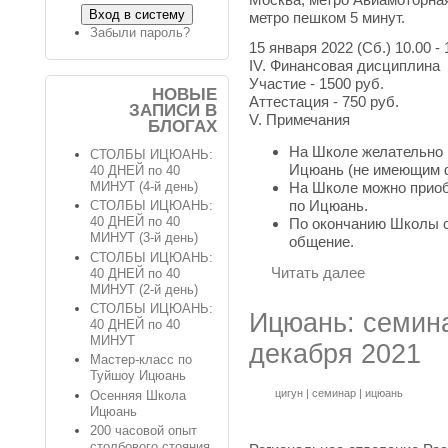
метро пешком 5 минут.
Забыли пароль?
15 января 2022 (Сб.) 10.00 - 
IV. Финансовая дисциплина
Участие - 1500 руб.
НОВЫЕ
Аттестация - 750 руб.
ЗАПИСИ В
V. Примечания
БЛОГАХ
На Школе желательно 
СТОЛБЫ ИЦЮАНЬ:
Ицюань (не имеющим ф
40 ДНЕЙ по 40
На Школе можно приоб
МИНУТ (4-й день)
по Ицюань.
СТОЛБЫ ИЦЮАНЬ:
40 ДНЕЙ по 40
По окончанию Школы с
МИНУТ (3-й день)
общение.
СТОЛБЫ ИЦЮАНЬ:
Читать далее
40 ДНЕЙ по 40
МИНУТ (2-й день)
СТОЛБЫ ИЦЮАНЬ:
Ицюань: семина
40 ДНЕЙ по 40
МИНУТ
декабря 2021
Мастер-класс по
Туйшоу Ицюань
цигун
|
семинар
|
ицюань
Осенняя Школа
Ицюань
200 часовой опыт
столбового стояния