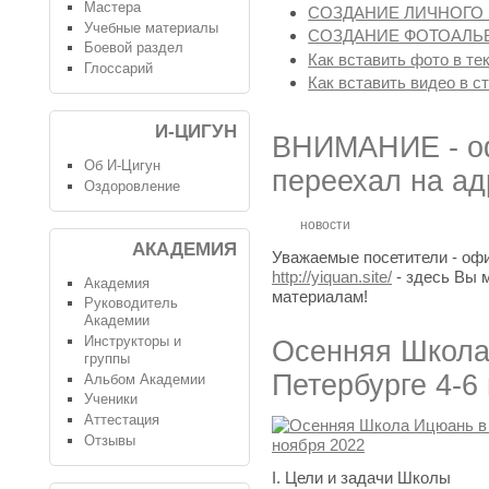
Мастера
СОЗДАНИЕ ЛИЧНОГО 
Учебные материалы
СОЗДАНИЕ ФОТОАЛЬБ
Боевой раздел
Как вставить фото в те
Глоссарий
Как вставить видео в с
И-ЦИГУН
ВНИМАНИЕ - о
Об И-Цигун
переехал на адре
Оздоровление
новости
АКАДЕМИЯ
Уважаемые посетители - оф
http://yiquan.site/
- здесь Вы 
Академия
материалам!
Руководитель
Академии
Инструкторы и
Осенняя Школа
группы
Петербурге 4-6
Альбом Академии
Ученики
Аттестация
Отзывы
I. Цели и задачи Школы