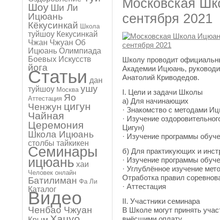
Московская Шк
Шоу
Ши Ли
сентября 2021
Ицюань
Кёкусинкай
Школа
туйшоу
Кекусинкай
Чжан Чжуан
Об
Ицюань
Олимпиада
Боевых Искусств
Школу проводит официальн
йога
Академии Ицюань, руководи
Статьи
Анатолий Криводедов.
дан
ушу
туйшоу
Москва
I. Цели и задачи Школы
Яо
Аттестация
а) Для начинающих
цигун
Ченжун
· Знакомство с методами И
Чайная
· Изучение оздоровительног
Церемония
Цигун)
Школа Ицюань
· Изучение программы обуче
столбы
тайкикен
Семинары
б) Для практикующих и инст
ицюань
· Изучение программы обуче
хаи
· Углублённое изучение мет
Человек онлайн
Отработка правил соревнов
Батилиман
Фа Ли
· Аттестация
Каталог
Видео
II. Участники семинара
Ченбао Чжуан
В Школе могут принять учас
Хацуо
внёсшими оплату.
Крым