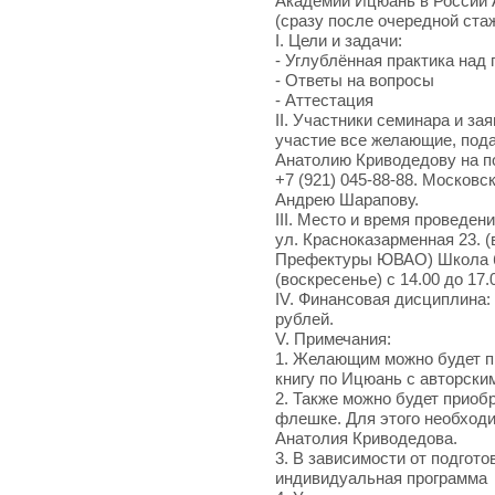
Академии Ицюань в России 
(сразу после очередной ста
I. Цели и задачи:
- Углублённая практика над
- Ответы на вопросы
- Аттестация
II. Участники семинара и за
участие все желающие, пода
Анатолию Криводедову на п
+7 (921) 045-88-88. Московс
Андрею Шарапову.
III. Место и время проведен
ул. Красноказарменная 23. 
Префектуры ЮВАО) Школа б
(воскресенье) с 14.00 до 17.
IV. Финансовая дисциплина:
рублей.
V. Примечания:
1. Желающим можно будет п
книгу по Ицюань с авторски
2. Также можно будет прио
флешке. Для этого необходи
Анатолия Криводедова.
3. В зависимости от подгот
индивидуальная программа