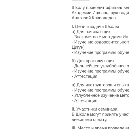
Школу проводит официальн
Академии Ицюань, руководи
Анатолий Криводедов.
I. Цели и задачи Школы
а) Для начинающих
- Знакомство с методами И
- Изучение оздоровительног
Цигун)
- Изучение программы обуче
б) Для практикующих
- Дальнейшее углублённое 
- Изучение программы обуче
- Аттестация
в) Для инструкторов и опы
- Изучение программы обуч
- Углублённое изучение ме
- Аттестация
II. Участники семинара
В Школе могут принять учас
внёсшими оплату.
III. Место и время проведен