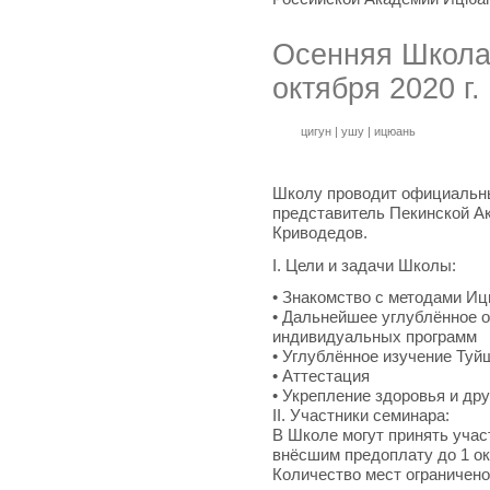
Осенняя Школа
октября 2020 г.
цигун
|
ушу
|
ицюань
Школу проводит официальн
представитель Пекинской А
Криводедов.
I. Цели и задачи Школы:
• Знакомство с методами И
• Дальнейшее углублённое 
индивидуальных программ
• Углублённое изучение Туй
• Аттестация
• Укрепление здоровья и др
II. Участники семинара:
В Школе могут принять учас
внёсшим предоплату до 1 ок
Количество мест ограничено