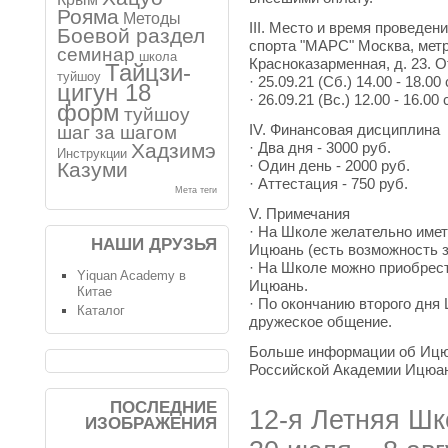
Рояма
Методы
III. Место и время проведе
Боевой раздел
спорта "МАРС" Москва, метр
семинар
школа
Красноказарменная, д. 23. О
Тайцзи-
туйшоу
· 25.09.21 (Сб.) 14.00 - 18.0
цигун 18
· 26.09.21 (Вс.) 12.00 - 16.0
форм
туйшоу
IV. Финансовая дисциплина
шаг за шагом
· Два дня - 3000 руб.
Хадзимэ
Инструкции
· Один день - 2000 руб.
Казуми
· Аттестация - 750 руб.
Мета теги
V. Примечания
· На Школе желательно име
НАШИ ДРУЗЬЯ
Ицюань (есть возможность з
· На Школе можно приобрест
Yiquan Academy в
Ицюань.
Китае
· По окончанию второго дня
Каталог
дружеское общение.
Больше информации об Ицюа
Российской Академии Ицюа
ПОСЛЕДНИЕ
12-я Летняя Шк
ИЗОБРАЖЕНИЯ