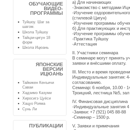
а) Для начинающих
ОБУЧАЮЩИЕ
-Знакомство с методами Иц
ВИДЕО-
-Изучение оздоровительног
ПРОГРАММЫ
(стилевой Цигун)
Туйшоу. Шаг за
-Изучение программы обучен
шагом.
б) Для практикующих и инст
Школа Туйшоу
-Изучение программы обуче
Тайцзи-цигун 18
-Практика Туйшоу
форм
-Аттестация
Школа Ицюань
II. Участники семинара
В семинаре могут принять 
заявки и внёсшими оплату.
ЯПОНСКИЕ
ВЕРСИИ
III. Место и время проведен
ИЦЮАНЬ
Индивидуальные занятия: 4-5
согласованию.
Тайкикен Кенъичи
Семинар: 6 ноября, 10.00 - 
Саваи
Троицкий, лестница №5, зал
Хадзимэ Казуми
Хиросигэ Цуёси
IV. Финансовая дисциплина
Хацуо Рояма
-Индивидуальные занятия 4 
Сунь Ли
-Заявки: +7 (921) 045 88-88
-Семинар – 1500 р.
ПУБЛИКАЦИИ
V. Заявки и примечания