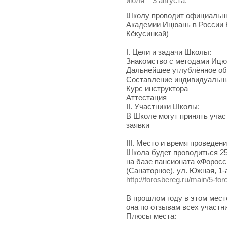
Школу проводит официальн
Академии Ицюань в России 
Кёкусинкай)
I. Цели и задачи Школы:
Знакомство с методами Ицю
Дальнейшее углублённое об
Составление индивидуальны
Курс инструктора
Аттестация
II. Участники Школы:
В Школе могут принять уча
заявки
III. Место и время проведен
Школа будет проводиться 25
на базе пансионата «Форосск
(Санаторное), ул. Южная, 1-
http://forosbereg.ru/main/5-fo
В прошлом году в этом мест
она по отзывам всех участн
Плюсы места: