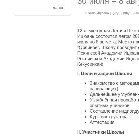
30 июля – 8 авг
далее
Школа Ицюань
|
цигун
|
ушу
|
ицю
12-я ежегодная Летняя Шко
Ицюань состоится летом 2021
июля по 8 августа. Место п
"Орлиное". Школу проводит
Пекинской Академии Ицюань
Российской Академии Ицюан
Кёкусинкай).
I. Цели и задачи Школы
Знакомство с методами
начинающих)
Дальнейшее углублённ
Углублённая проработ
опытных учеников
Составление индивид
Курс инструктора
Аттестация
II. Участники Школы