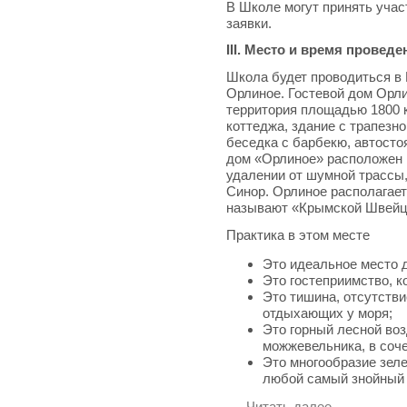
В Школе могут принять уча
заявки.
III. Место и время прове
Школа будет проводиться в 
Орлиное. Гостевой дом Орл
территория площадью 1800 к
коттеджа, здание с трапезно
беседка с барбекю, автосто
дом «Орлиное» расположен н
удалении от шумной трассы,
Синор. Орлиное располагает
называют «Крымской Швейц
Практика в этом месте
Это идеальное место д
Это гостеприимство, к
Это тишина, отсутстви
отдыхающих у моря;
Это горный лесной во
можжевельника, в соче
Это многообразие зеле
любой самый знойный 
Читать далее