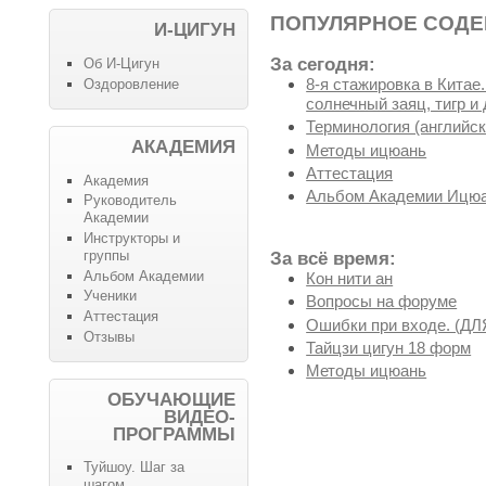
ПОПУЛЯРНОЕ СОД
И-ЦИГУН
За сегодня:
Об И-Цигун
8-я стажировка в Китае
Оздоровление
солнечный заяц, тигр и 
Терминология (английск
АКАДЕМИЯ
Методы ицюань
Аттестация
Академия
Альбом Академии Ицюа
Руководитель
Академии
Инструкторы и
группы
За всё время:
Альбом Академии
Кон нити ан
Ученики
Вопросы на форуме
Аттестация
Ошибки при входе. (
Отзывы
Тайцзи цигун 18 форм
Методы ицюань
ОБУЧАЮЩИЕ
ВИДЕО-
ПРОГРАММЫ
Туйшоу. Шаг за
шагом.