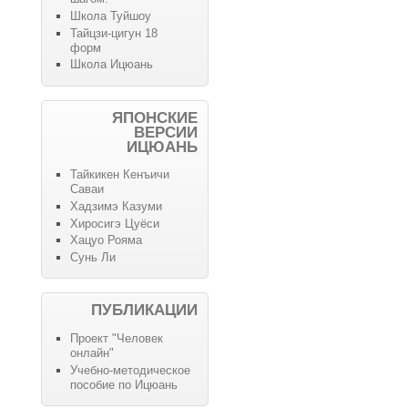
Школа Туйшоу
Тайцзи-цигун 18
форм
Школа Ицюань
ЯПОНСКИЕ
ВЕРСИИ
ИЦЮАНЬ
Тайкикен Кенъичи
Саваи
Хадзимэ Казуми
Хиросигэ Цуёси
Хацуо Рояма
Сунь Ли
ПУБЛИКАЦИИ
Проект "Человек
онлайн"
Учебно-методическое
пособие по Ицюань