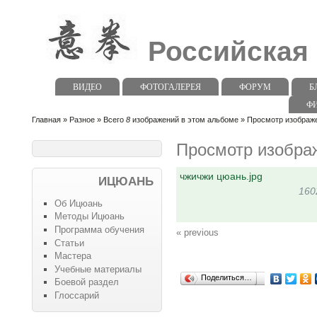
Российская
ВИДЕО
ФОТОГАЛЕРЕЯ
ФОРУМ
Б
Ф
Главная
»
Разное
» Всего
8
изображений в этом альбоме » Просмотр изображе
Просмотр изобра
чжичжи цюань.jpg
ИЦЮАНЬ
160
Об Ицюань
Методы Ицюань
Программа обучения
« previous
Статьи
Мастера
Учебные материалы
Поделиться…
Боевой раздел
Глоссарий