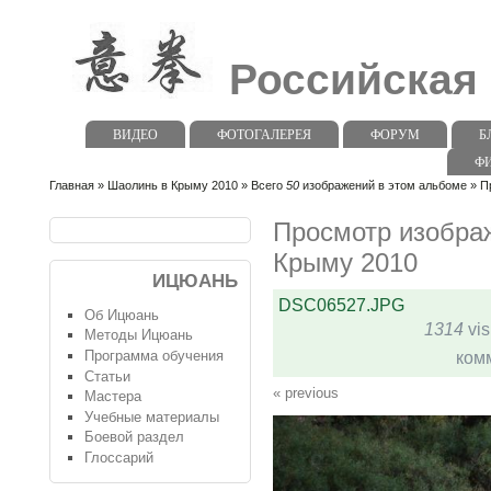
Российская
ВИДЕО
ФОТОГАЛЕРЕЯ
ФОРУМ
Б
Ф
Главная
»
Шаолинь в Крыму 2010
» Всего
50
изображений в этом альбоме » П
Просмотр изобра
Крыму 2010
ИЦЮАНЬ
DSC06527.JPG
Об Ицюань
1314
vis
Методы Ицюань
Программа обучения
ком
Статьи
« previous
Мастера
Учебные материалы
Боевой раздел
Глоссарий