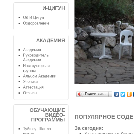
И-ЦИГУН
Об И-Цигун
Оздоровление
АКАДЕМИЯ
Академия
Руководитель
Академии
Инструкторы и
группы
Альбом Академии
Ученики
Аттестация
Отзывы
Поделиться…
ОБУЧАЮЩИЕ
ВИДЕО-
ПОПУЛЯРНОЕ СОД
ПРОГРАММЫ
За сегодня:
Туйшоу. Шаг за
8-я стажировка в Китае
шагом.