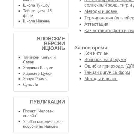
солнечный заяц, тигр и 
Школа Туйшоу
Тайцзи-цигун 18
Методы ицюань
форм
Терминология (английск
Школа Ицюань
Аттестация
Как вставить фото в те
ЯПОНСКИЕ
ВЕРСИИ
За всё время:
ИЦЮАНЬ
Кон нити ан
Тайкикен Кенъичи
Вопросы на форуме
Саваи
Ошибки при входе. (
Хадзимэ Казуми
Тайцзи цигун 18 форм
Хиросигэ Цуёси
Методы ицюань
Хацуо Рояма
Сунь Ли
ПУБЛИКАЦИИ
Проект "Человек
онлайн"
Учебно-методическое
пособие по Ицюань