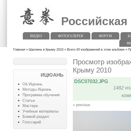
Российская
ВИДЕО
ФОТОГАЛЕРЕЯ
ФОРУМ
Б
Ф
Главная
»
Шаолинь в Крыму 2010
» Всего
50
изображений в этом альбоме » П
Просмотр изобра
Крыму 2010
ИЦЮАНЬ
DSC07032.JPG
Об Ицюань
1482
vis
Методы Ицюань
Программа обучения
ком
Статьи
« previous
Мастера
Учебные материалы
Боевой раздел
Глоссарий