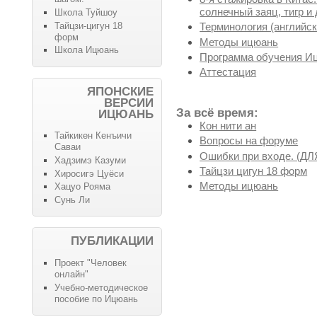
солнечный заяц, тигр и 
Школа Туйшоу
Тайцзи-цигун 18
Терминология (английск
форм
Методы ицюань
Школа Ицюань
Программа обучения И
Аттестация
ЯПОНСКИЕ
ВЕРСИИ
За всё время:
ИЦЮАНЬ
Кон нити ан
Тайкикен Кенъичи
Вопросы на форуме
Саваи
Ошибки при входе. (
Хадзимэ Казуми
Тайцзи цигун 18 форм
Хиросигэ Цуёси
Методы ицюань
Хацуо Рояма
Сунь Ли
ПУБЛИКАЦИИ
Проект "Человек
онлайн"
Учебно-методическое
пособие по Ицюань