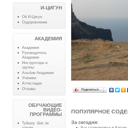
И-ЦИГУН
Об И-Цигун
Оздоровление
АКАДЕМИЯ
Академия
Руководитель
Академии
Инструкторы и
группы
Альбом Академии
Ученики
Аттестация
Отзывы
Поделиться…
ОБУЧАЮЩИЕ
ВИДЕО-
ПОПУЛЯРНОЕ СОД
ПРОГРАММЫ
За сегодня:
Туйшоу. Шаг за
8-я стажировка в Китае
шагом.