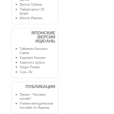
Школа Туйшоу
Тайцзи-цигун 18
форм
Школа Ицюань
ЯПОНСКИЕ
ВЕРСИИ
ИЦЮАНЬ
Тайкикен Кенъичи
Саваи
Хадзимэ Казуми
Хиросигэ Цуёси
Хацуо Рояма
Сунь Ли
ПУБЛИКАЦИИ
Проект "Человек
онлайн"
Учебно-методическое
пособие по Ицюань