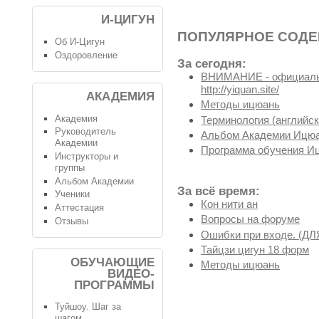
И-ЦИГУН
ПОПУЛЯРНОЕ СОД
Об И-Цигун
Оздоровление
За сегодня:
ВНИМАНИЕ - официальн
http://yiquan.site/
АКАДЕМИЯ
Методы ицюань
Академия
Терминология (английск
Руководитель
Альбом Академии Ицюа
Академии
Программа обучения И
Инструкторы и
группы
Альбом Академии
За всё время:
Ученики
Кон нити ан
Аттестация
Вопросы на форуме
Отзывы
Ошибки при входе. (
Тайцзи цигун 18 форм
ОБУЧАЮЩИЕ
Методы ицюань
ВИДЕО-
ПРОГРАММЫ
Туйшоу. Шаг за
шагом.