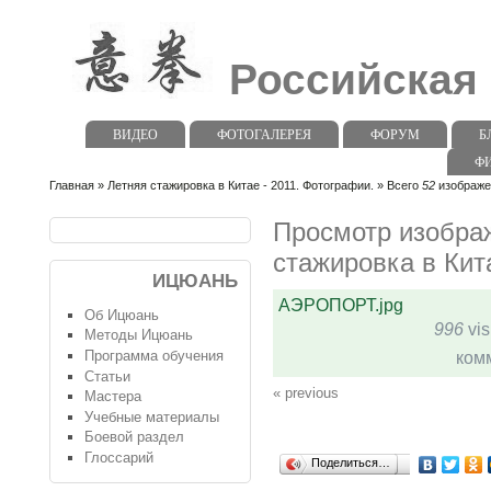
Российская
ВИДЕО
ФОТОГАЛЕРЕЯ
ФОРУМ
Б
Ф
Главная
»
Летняя стажировка в Китае - 2011. Фотографии.
» Всего
52
изображен
Просмотр изобра
стажировка в Кит
ИЦЮАНЬ
АЭРОПОРТ.jpg
Об Ицюань
996
vis
Методы Ицюань
Программа обучения
ком
Статьи
« previous
Мастера
Учебные материалы
Боевой раздел
Глоссарий
Поделиться…