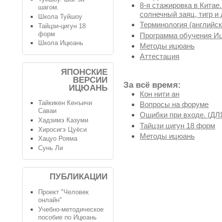
8-я стажировка в Китае
шагом.
солнечный заяц, тигр и 
Школа Туйшоу
Терминология (английск
Тайцзи-цигун 18
форм
Программа обучения И
Школа Ицюань
Методы ицюань
Аттестация
ЯПОНСКИЕ
ВЕРСИИ
За всё время:
ИЦЮАНЬ
Кон нити ан
Тайкикен Кенъичи
Вопросы на форуме
Саваи
Ошибки при входе. (
Хадзимэ Казуми
Тайцзи цигун 18 форм
Хиросигэ Цуёси
Методы ицюань
Хацуо Рояма
Сунь Ли
ПУБЛИКАЦИИ
Проект "Человек
онлайн"
Учебно-методическое
пособие по Ицюань