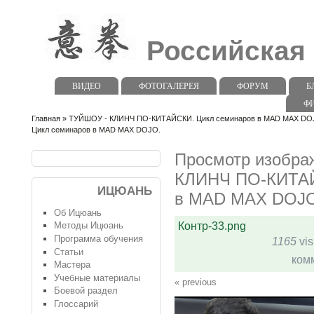
Российская
ВИДЕО
ФОТОГАЛЕРЕЯ
ФОРУМ
Б
Ф
Главная
»
ТУЙШОУ - КЛИНЧ ПО-КИТАЙСКИ. Цикл семинаров в MAD MAX DO
Цикл семинаров в MAD MAX DOJO.
Просмотр изобра
КЛИНЧ ПО-КИТАЙ
ИЦЮАНЬ
в MAD MAX DOJO
Об Ицюань
Контр-33.png
Методы Ицюань
Программа обучения
1165
vis
Статьи
ком
Мастера
Учебные материалы
« previous
Боевой раздел
Глоссарий