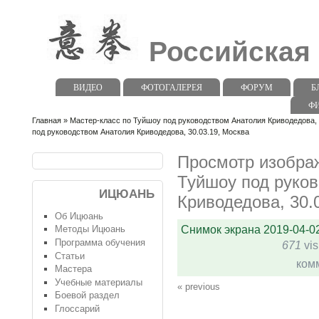
Российская
ВИДЕО
ФОТОГАЛЕРЕЯ
ФОРУМ
Б
Ф
Главная
»
Мастер-класс по Туйшоу под руководством Анатолия Криводедова, 
под руководством Анатолия Криводедова, 30.03.19, Москва
Просмотр изображ
Туйшоу под руко
ИЦЮАНЬ
Криводедова, 30.
Об Ицюань
Снимок экрана 2019-04-02
Методы Ицюань
Программа обучения
671
vis
Статьи
ком
Мастера
Учебные материалы
« previous
Боевой раздел
Глоссарий