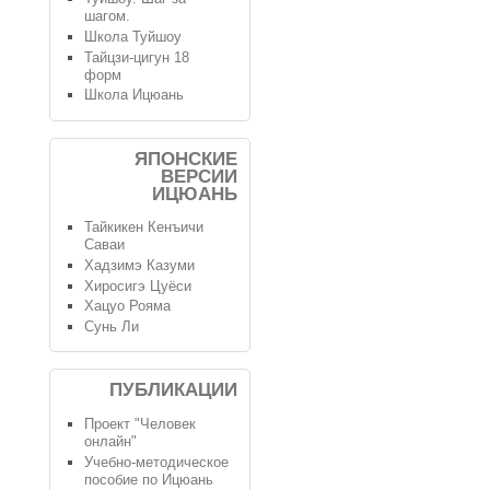
шагом.
Школа Туйшоу
Тайцзи-цигун 18
форм
Школа Ицюань
ЯПОНСКИЕ
ВЕРСИИ
ИЦЮАНЬ
Тайкикен Кенъичи
Саваи
Хадзимэ Казуми
Хиросигэ Цуёси
Хацуо Рояма
Сунь Ли
ПУБЛИКАЦИИ
Проект "Человек
онлайн"
Учебно-методическое
пособие по Ицюань