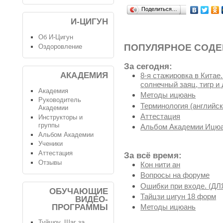
Поделиться…
И-ЦИГУН
Об И-Цигун
ПОПУЛЯРНОЕ СОД
Оздоровление
За сегодня:
АКАДЕМИЯ
8-я стажировка в Китае
солнечный заяц, тигр и 
Академия
Методы ицюань
Руководитель
Терминология (английск
Академии
Аттестация
Инструкторы и
группы
Альбом Академии Ицюа
Альбом Академии
Ученики
Аттестация
За всё время:
Отзывы
Кон нити ан
Вопросы на форуме
Ошибки при входе. (
ОБУЧАЮЩИЕ
Тайцзи цигун 18 форм
ВИДЕО-
ПРОГРАММЫ
Методы ицюань
Туйшоу. Шаг за