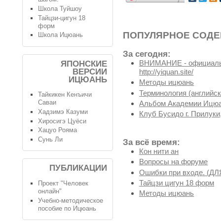
Школа Туйшоу
Тайцзи-цигун 18
форм
ПОПУЛЯРНОЕ СОД
Школа Ицюань
За сегодня:
ВНИМАНИЕ - официальн
ЯПОНСКИЕ
ВЕРСИИ
http://yiquan.site/
ИЦЮАНЬ
Методы ицюань
Терминология (английск
Тайкикен Кенъичи
Саваи
Альбом Академии Ицюа
Хадзимэ Казуми
Клуб Бусидо г. Прилуки,
Хиросигэ Цуёси
Хацуо Рояма
Сунь Ли
За всё время:
Кон нити ан
Вопросы на форуме
ПУБЛИКАЦИИ
Ошибки при входе. (
Тайцзи цигун 18 форм
Проект "Человек
онлайн"
Методы ицюань
Учебно-методическое
пособие по Ицюань