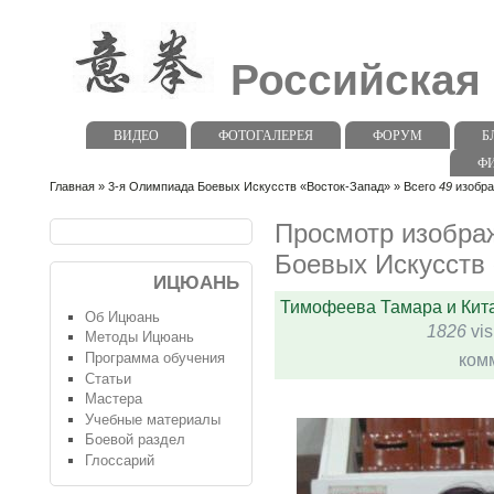
Российская
ВИДЕО
ФОТОГАЛЕРЕЯ
ФОРУМ
Б
Ф
Главная
»
3-я Олимпиада Боевых Искусств «Восток-Запад»
» Всего
49
изобра
Просмотр изобра
Боевых Искусств
ИЦЮАНЬ
Тимофеева Тамара и Кита
Об Ицюань
1826
vis
Методы Ицюань
Программа обучения
ком
Статьи
Мастера
Учебные материалы
Боевой раздел
Глоссарий