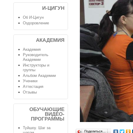
И-ЦИГУН
Об И-Цигун
Оздоровление
АКАДЕМИЯ
Академия
Руководитель
Академии
Инструкторы и
группы
Альбом Академии
Ученики
Аттестация
Отзывы
ОБУЧАЮЩИЕ
ВИДЕО-
ПРОГРАММЫ
Туйшоу. Шаг за
Поделиться…
шагом.