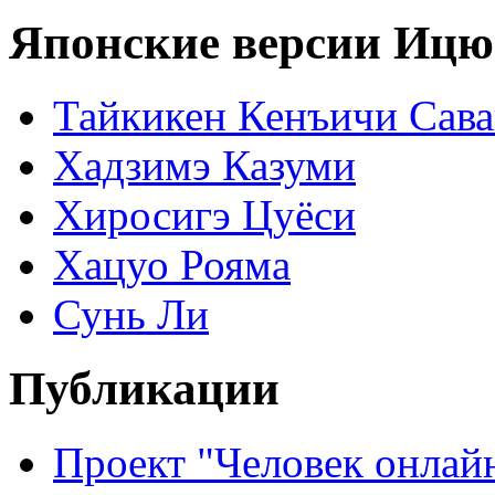
Японские версии Ицю
Тайкикен Кенъичи Сав
Хадзимэ Казуми
Хиросигэ Цуёси
Хацуо Рояма
Сунь Ли
Публикации
Проект "Человек онлай