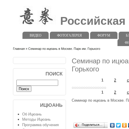
Российская
ВИДЕО
ФОТОГАЛЕРЕЯ
ФОРУМ
Б
Ф
Главная
» Семинар по ицюань в Москве. Парк им. Горького
Семинар по ицюан
Горького
ПОИСК
1
2
с
1
2
с
Семинар по ицюань в Москве. Па
ИЦЮАНЬ
Об Ицюань
Методы Ицюань
Программа обучения
Поделиться…