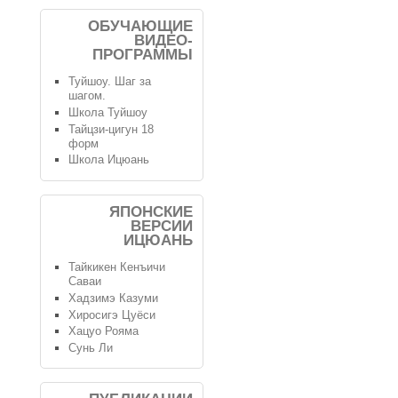
ОБУЧАЮЩИЕ
ВИДЕО-
ПРОГРАММЫ
Туйшоу. Шаг за
шагом.
Школа Туйшоу
Тайцзи-цигун 18
форм
Школа Ицюань
ЯПОНСКИЕ
ВЕРСИИ
ИЦЮАНЬ
Тайкикен Кенъичи
Саваи
Хадзимэ Казуми
Хиросигэ Цуёси
Хацуо Рояма
Сунь Ли