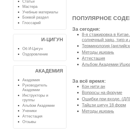
Статьи
Мастера
Учебные материалы
ПОПУЛЯРНОЕ СОД
Боевой раздел
Глоссарий
За сегодня:
8-я стажировка в Китае
И-ЦИГУН
солнечный заяц, тигр и 
Терминология (английск
Об И-Цигун
Методы ицюань
Оздоровление
Аттестация
Альбом Академии Ицюа
АКАДЕМИЯ
Академия
За всё время:
Руководитель
Кон нити ан
Академии
Вопросы на форуме
Инструкторы и
Ошибки при входе. (
группы
Тайцзи цигун 18 форм
Альбом Академии
Ученики
Методы ицюань
Аттестация
Отзывы