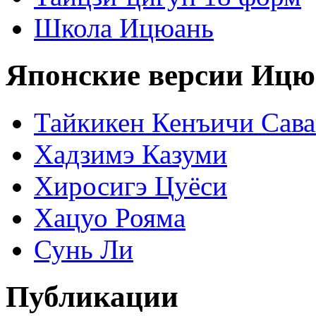
Школа Ицюань
Японские версии Ицю
Тайкикен Кенъичи Сав
Хадзимэ Казуми
Хиросигэ Цуёси
Хацуо Рояма
Сунь Ли
Публикации