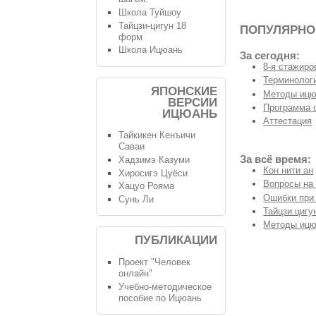
Школа Туйшоу
Тайцзи-цигун 18
ПОПУЛЯРНО
форм
Школа Ицюань
За сегодня:
8-я стажиро
Терминологи
ЯПОНСКИЕ
Методы ицю
ВЕРСИИ
Программа 
ИЦЮАНЬ
Аттестация
Тайкикен Кенъичи
Саваи
За всё время:
Хадзимэ Казуми
Кон нити ан
Хиросигэ Цуёси
Вопросы на
Хацуо Рояма
Ошибки при
Сунь Ли
Тайцзи цигу
Методы ицю
ПУБЛИКАЦИИ
Проект "Человек
онлайн"
Учебно-методическое
пособие по Ицюань