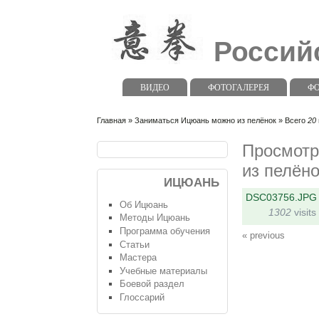
Россий
ВИДЕО
ФОТОГАЛЕРЕЯ
Ф
Главная
»
Заниматься Ицюань можно из пелёнок
» Всего
20
Просмотр
из пелён
ИЦЮАНЬ
DSC03756.JPG
Об Ицюань
1302
visits
Методы Ицюань
Программа обучения
« previous
Статьи
Мастера
Учебные материалы
Боевой раздел
Глоссарий