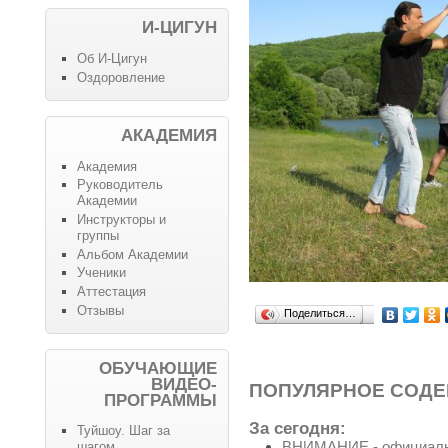
И-ЦИГУН
Об И-Цигун
Оздоровление
АКАДЕМИЯ
Академия
Руководитель
Академии
Инструкторы и
группы
Альбом Академии
Ученики
Аттестация
Отзывы
Поделиться…
ОБУЧАЮЩИЕ
ВИДЕО-
ПОПУЛЯРНОЕ СОД
ПРОГРАММЫ
За сегодня:
Туйшоу. Шаг за
ВНИМАНИЕ - официальн
шагом.