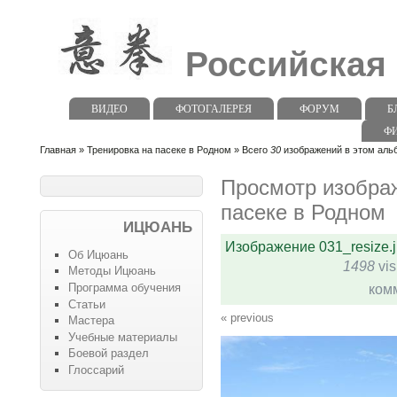
Российская
ВИДЕО
ФОТОГАЛЕРЕЯ
ФОРУМ
Б
Ф
Главная
»
Тренировка на пасеке в Родном
» Всего
30
изображений в этом альб
Просмотр изобра
пасеке в Родном
ИЦЮАНЬ
Изображение 031_resize.
Об Ицюань
1498
vis
Методы Ицюань
Программа обучения
ком
Статьи
« previous
Мастера
Учебные материалы
Боевой раздел
Глоссарий