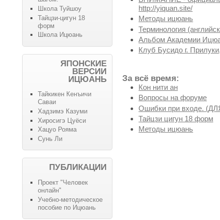
http://yiquan.site/
Школа Туйшоу
Тайцзи-цигун 18
Методы ицюань
форм
Терминология (английск
Школа Ицюань
Альбом Академии Ицюа
Клуб Бусидо г. Прилуки,
ЯПОНСКИЕ
ВЕРСИИ
За всё время:
ИЦЮАНЬ
Кон нити ан
Тайкикен Кенъичи
Вопросы на форуме
Саваи
Ошибки при входе. (
Хадзимэ Казуми
Тайцзи цигун 18 форм
Хиросигэ Цуёси
Методы ицюань
Хацуо Рояма
Сунь Ли
ПУБЛИКАЦИИ
Проект "Человек
онлайн"
Учебно-методическое
пособие по Ицюань