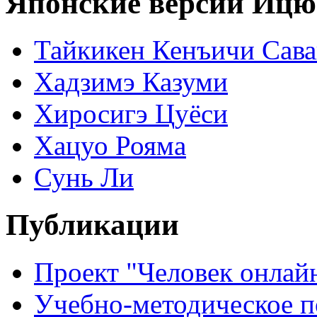
Японские версии Ицю
Тайкикен Кенъичи Сав
Хадзимэ Казуми
Хиросигэ Цуёси
Хацуо Рояма
Сунь Ли
Публикации
Проект "Человек онлай
Учебно-методическое 