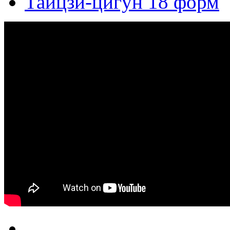
Тайцзи-цигун 18 форм