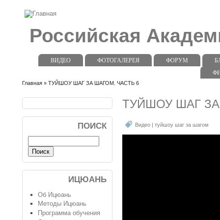
Российская Акаде
ВИДЕО
ФОТОГАЛЕРЕЯ
ФОРУМ
Б
Ф
Главная
» ТУЙШОУ ШАГ ЗА ШАГОМ. ЧАСТЬ 6
ТУЙШОУ ШАГ ЗА
ПОИСК
Видео
|
туйшоу шаг за шагом
ИЦЮАНЬ
Об Ицюань
Методы Ицюань
Программа обучения