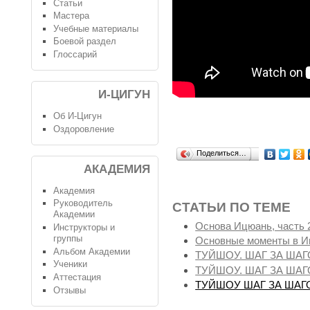
Статьи
Мастера
Учебные материалы
Боевой раздел
Глоссарий
И-ЦИГУН
Об И-Цигун
Оздоровление
Поделиться…
АКАДЕМИЯ
Академия
Руководитель
СТАТЬИ ПО ТЕМЕ
Академии
Основа Ицюань, часть 
Инструкторы и
группы
Основные моменты в 
Альбом Академии
ТУЙШОУ. ШАГ ЗА ШАГ
Ученики
ТУЙШОУ. ШАГ ЗА ШАГ
Аттестация
ТУЙШОУ ШАГ ЗА ШАГ
Отзывы