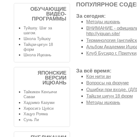
ПОПУЛЯРНОЕ СОД
ОБУЧАЮЩИЕ
ВИДЕО-
За сегодня:
ПРОГРАММЫ
Методы ицюань
ВНИМАНИЕ - официальн
Туйшоу. Шаг за
шагом.
http://yiquan.site/
Школа Туйшоу
Терминология (английск
Тайцзи-цигун 18
Альбом Академии Ицюа
форм
Клуб Бусидо г. Прилуки,
Школа Ицюань
За всё время:
ЯПОНСКИЕ
Кон нити ан
ВЕРСИИ
ИЦЮАНЬ
Вопросы на форуме
Ошибки при входе. (
Тайкикен Кенъичи
Тайцзи цигун 18 форм
Саваи
Методы ицюань
Хадзимэ Казуми
Хиросигэ Цуёси
Хацуо Рояма
Сунь Ли