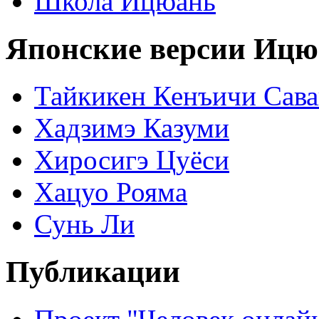
Школа Ицюань
Японские версии Ицю
Тайкикен Кенъичи Сав
Хадзимэ Казуми
Хиросигэ Цуёси
Хацуо Рояма
Сунь Ли
Публикации