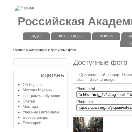
Российская Акаде
ВИДЕО
ФОТОГАЛЕРЕЯ
ФОРУМ
Б
Ф
Главная
»
Фотографии
» Доступные фото
Доступные фото
Оригинальный размер
Отре
ИЦЮАНЬ
album
Back to image
Об Ицюань
Photo html:
Методы Ицюань
Программа обучения
Статьи
Photo link:
Мастера
Учебные материалы
Боевой раздел
Глоссарий