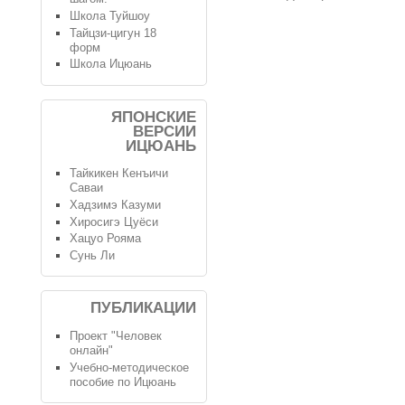
Школа Туйшоу
Тайцзи-цигун 18
форм
Школа Ицюань
ЯПОНСКИЕ
ВЕРСИИ
ИЦЮАНЬ
Тайкикен Кенъичи
Саваи
Хадзимэ Казуми
Хиросигэ Цуёси
Хацуо Рояма
Сунь Ли
ПУБЛИКАЦИИ
Проект "Человек
онлайн"
Учебно-методическое
пособие по Ицюань