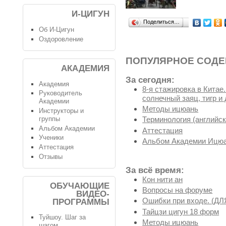
И-ЦИГУН
Поделиться…
Об И-Цигун
Оздоровление
ПОПУЛЯРНОЕ СОД
АКАДЕМИЯ
За сегодня:
Академия
8-я стажировка в Китае
Руководитель
солнечный заяц, тигр и 
Академии
Методы ицюань
Инструкторы и
группы
Терминология (английск
Альбом Академии
Аттестация
Ученики
Альбом Академии Ицюа
Аттестация
Отзывы
За всё время:
Кон нити ан
ОБУЧАЮЩИЕ
Вопросы на форуме
ВИДЕО-
Ошибки при входе. (
ПРОГРАММЫ
Тайцзи цигун 18 форм
Туйшоу. Шаг за
Методы ицюань
шагом.