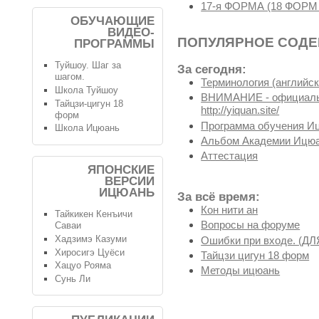
17-я ФОРМА (18 ФОР
ОБУЧАЮЩИЕ
ВИДЕО-
ПОПУЛЯРНОЕ СОД
ПРОГРАММЫ
Туйшоу. Шаг за
За сегодня:
шагом.
Терминология (английск
Школа Туйшоу
ВНИМАНИЕ - официальн
Тайцзи-цигун 18
http://yiquan.site/
форм
Программа обучения И
Школа Ицюань
Альбом Академии Ицюа
Аттестация
ЯПОНСКИЕ
ВЕРСИИ
ИЦЮАНЬ
За всё время:
Кон нити ан
Тайкикен Кенъичи
Вопросы на форуме
Саваи
Хадзимэ Казуми
Ошибки при входе. (
Хиросигэ Цуёси
Тайцзи цигун 18 форм
Хацуо Рояма
Методы ицюань
Сунь Ли