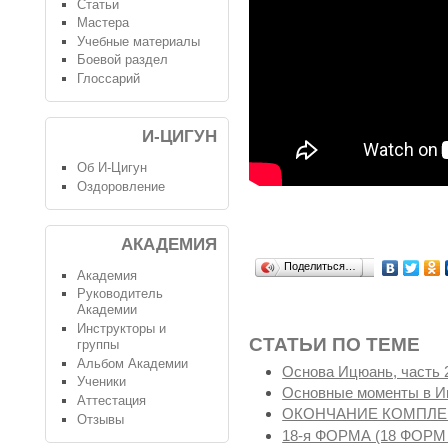
Статьи
Мастера
Учебные материалы
Боевой раздел
Глоссарий
И-ЦИГУН
Об И-Цигун
Оздоровление
АКАДЕМИЯ
Поделиться…
Академия
Руководитель
Академии
Инструкторы и
СТАТЬИ ПО ТЕМЕ
группы
Альбом Академии
Основа Ицюань, часть 
Ученики
Основные моменты в 
Аттестация
ОКОНЧАНИЕ КОМПЛЕК
Отзывы
18-я ФОРМА (18 ФОР