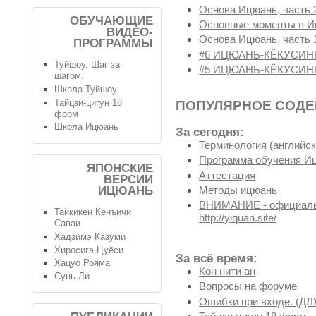
Основа Ицюань, часть 
ОБУЧАЮЩИЕ
Основные моменты в 
ВИДЕО-
Основа Ицюань, часть 
ПРОГРАММЫ
#6 ИЦЮАНЬ-КЁКУСИН
Туйшоу. Шаг за
#5 ИЦЮАНЬ-КЁКУСИН
шагом.
Школа Туйшоу
Тайцзи-цигун 18
ПОПУЛЯРНОЕ СОД
форм
Школа Ицюань
За сегодня:
Терминология (английск
Программа обучения И
ЯПОНСКИЕ
Аттестация
ВЕРСИИ
ИЦЮАНЬ
Методы ицюань
ВНИМАНИЕ - официальн
Тайкикен Кенъичи
http://yiquan.site/
Саваи
Хадзимэ Казуми
Хиросигэ Цуёси
За всё время:
Хацуо Рояма
Кон нити ан
Сунь Ли
Вопросы на форуме
Ошибки при входе. (