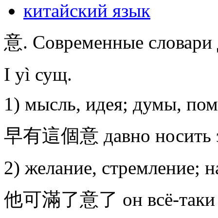
китайский язык
意. Современные словари 
I yì сущ.
1) мысль, идея; думы, по
早有這個意 давно носить эт
2) желание, стремление; 
他可滿了意了 он всё-таки уд