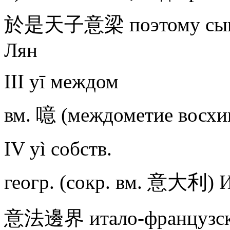
於是天子意梁 поэтому сын не
Лян
III yī междом
вм. 噫 (междометие восх
IV yì собств.
геогр. (сокр. вм. 意大利) И
意法邊界 итало-французска