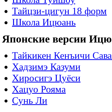
Тайцзи-цигун 18 форм
Школа Ицюань
Японские версии Ицю
Тайкикен Кенъичи Сав
Хадзимэ Казуми
Хиросигэ Цуёси
Хацуо Рояма
Сунь Ли