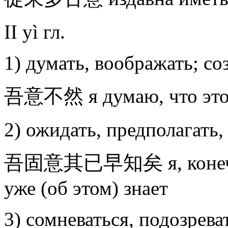
II yì гл.
1) думать, воображать; с
吾意不然 я думаю, что это 
2) ожидать, предполагать,
吾固意其已早知矣 я, конечно, 
уже (об этом) знает
3) сомневаться, подозрева