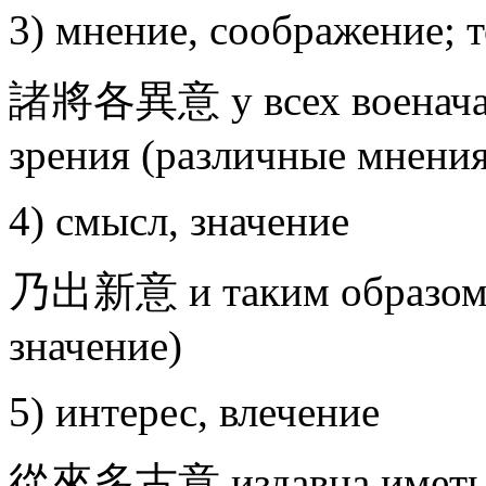
3) мнение, соображение; т
諸將各異意 у всех военачал
зрения (различные мнения
4) смысл, значение
乃出新意 и таким образом в
значение)
5) интерес, влечение
從來多古意 издавна иметь б