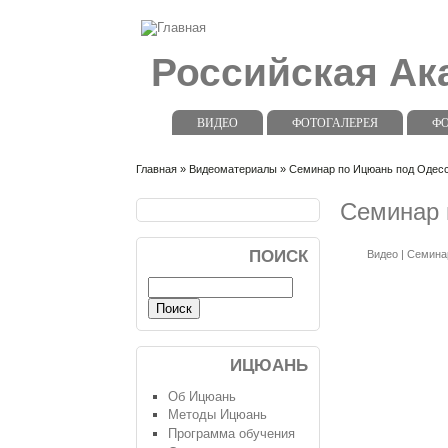
Российская А
ВИДЕО
ФОТОГАЛЕРЕЯ
Ф
Главная
»
Видеоматериалы
» Семинар по Ицюань под Одессо
Семинар п
ПОИСК
Видео
|
Семина
ИЦЮАНЬ
Об Ицюань
Методы Ицюань
Программа обучения