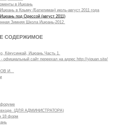
оменты в Ицюань
Ицюань в Крыму (Батилиман) июль-август 2011 года
Ицюань под Одессой (август 2011)
ионная Зимняя Школа Ицюань-2012.
Е СОДЕРЖИМОЕ
о, Кёкусинкай, Ицюань.Часть 1.
официальный сайт переехал на адрес http://yiquan.site/
ь
ОВ И...
и
 форуме
 входе. (ДЛЯ АДМИНИСТРАТОРА)
н 18 форм
ань