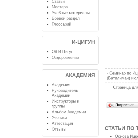
Статьи
Мастера
Учебные материалы
Боевой раздел
Глоссарий
И-ЦИГУН
Об И-Цигун
Оздоровление
‹ Семинар по И
АКАДЕМИЯ
(Батилиман) июл
Академия
Страница дл
Руководитель
Академии
Инструкторы и
Поделиться…
группы
Альбом Академии
Ученики
Аттестация
СТАТЬИ ПО 
Отзывы
Основа Ицюа