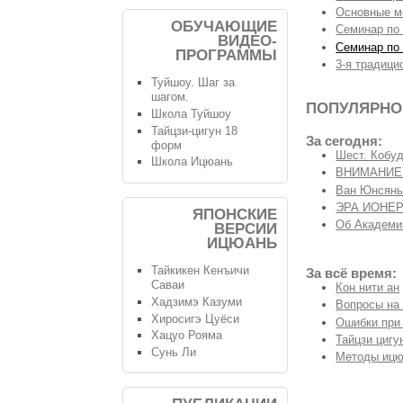
Основные м
ОБУЧАЮЩИЕ
Семинар по 
ВИДЕО-
Семинар по 
ПРОГРАММЫ
3-я традиц
Туйшоу. Шаг за
шагом.
ПОПУЛЯРНО
Школа Туйшоу
Тайцзи-цигун 18
За сегодня:
форм
Шест. Кобуд
Школа Ицюань
ВНИМАНИЕ - 
Ван Юнсян
ЭРА ИОНЕР
ЯПОНСКИЕ
Об Академи
ВЕРСИИ
ИЦЮАНЬ
Тайкикен Кенъичи
За всё время:
Саваи
Кон нити ан
Хадзимэ Казуми
Вопросы на
Хиросигэ Цуёси
Ошибки при
Хацуо Рояма
Тайцзи цигу
Сунь Ли
Методы ицю