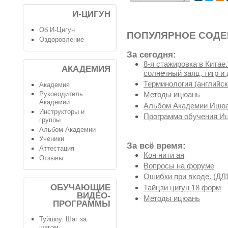
И-ЦИГУН
Об И-Цигун
ПОПУЛЯРНОЕ СОД
Оздоровление
За сегодня:
8-я стажировка в Китае
АКАДЕМИЯ
солнечный заяц, тигр и 
Терминология (английск
Академия
Руководитель
Методы ицюань
Академии
Альбом Академии Ицюа
Инструкторы и
Программа обучения И
группы
Альбом Академии
Ученики
За всё время:
Аттестация
Кон нити ан
Отзывы
Вопросы на форуме
Ошибки при входе. (
ОБУЧАЮЩИЕ
Тайцзи цигун 18 форм
ВИДЕО-
Методы ицюань
ПРОГРАММЫ
Туйшоу. Шаг за
шагом.