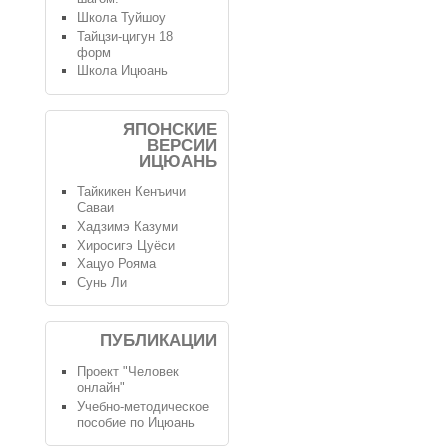
Школа Туйшоу
Тайцзи-цигун 18
форм
Школа Ицюань
ЯПОНСКИЕ
ВЕРСИИ
ИЦЮАНЬ
Тайкикен Кенъичи
Саваи
Хадзимэ Казуми
Хиросигэ Цуёси
Хацуо Рояма
Сунь Ли
ПУБЛИКАЦИИ
Проект "Человек
онлайн"
Учебно-методическое
пособие по Ицюань