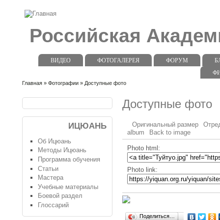
Российская Акаде
ВИДЕО
ФОТОГАЛЕРЕЯ
ФОРУМ
Б
Ф
Главная
»
Фотографии
» Доступные фото
Доступные фото
Оригинальный размер
Отре
ИЦЮАНЬ
album
Back to image
Об Ицюань
Photo html:
Методы Ицюань
Программа обучения
Статьи
Photo link:
Мастера
Учебные материалы
Боевой раздел
Глоссарий
Поделиться…