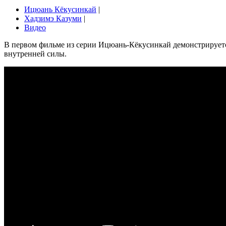
Ицюань Кёкусинкай
|
Хадзимэ Казуми
|
Видео
В первом фильме из серии Ицюань-Кёкусинкай демонстрируетс
внутренней силы.