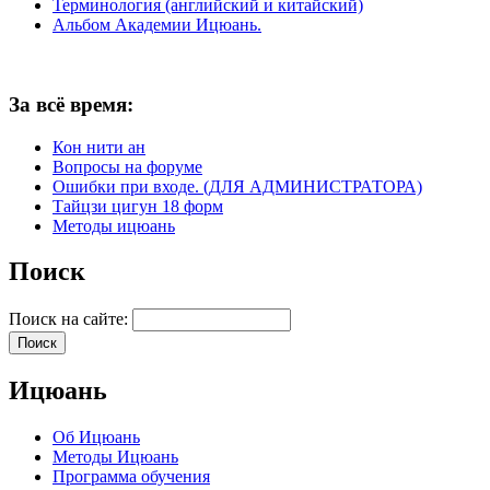
Терминология (английский и китайский)
Альбом Академии Ицюань.
За всё время:
Кон нити ан
Вопросы на форуме
Ошибки при входе. (ДЛЯ АДМИНИСТРАТОРА)
Тайцзи цигун 18 форм
Методы ицюань
Поиск
Поиск на сайте:
Ицюань
Об Ицюань
Методы Ицюань
Программа обучения