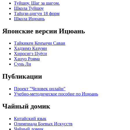
Туйшоу. Шаг за шагом.
Школа Туйшоу
Тайцзи-цигун 18 форм
Школа Ицюань
Японские версии Ицюань
Тайкикен Кенъичи Саваи
Хадзимэ Казуми
Хиросигэ Цуёси
Хацуо Рояма
Сунь Ли
Публикации
Проект "Человек онлайн"
Учебно-методическое пособие по Ицюань
Чайный домик
Китайский язык
Олимпиада Боевых Искусств
Чайный домик