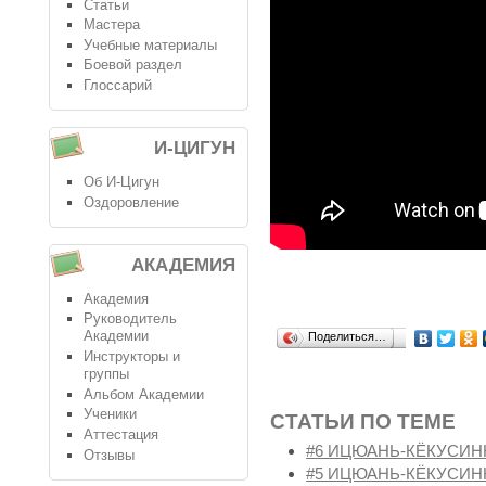
Статьи
Мастера
Учебные материалы
Боевой раздел
Глоссарий
И-ЦИГУН
Об И-Цигун
Оздоровление
АКАДЕМИЯ
Академия
Руководитель
Академии
Поделиться…
Инструкторы и
группы
Альбом Академии
Ученики
СТАТЬИ ПО ТЕМЕ
Аттестация
#6 ИЦЮАНЬ-КЁКУСИН
Отзывы
#5 ИЦЮАНЬ-КЁКУСИН