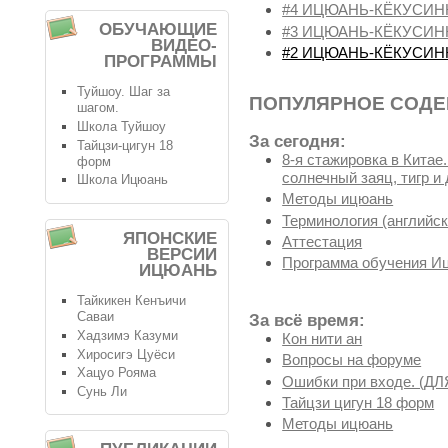
#4 ИЦЮАНЬ-КЁКУСИН
ОБУЧАЮЩИЕ
#3 ИЦЮАНЬ-КЁКУСИН
ВИДЕО-
#2 ИЦЮАНЬ-КЁКУСИН
ПРОГРАММЫ
Туйшоу. Шаг за
ПОПУЛЯРНОЕ СОД
шагом.
Школа Туйшоу
За сегодня:
Тайцзи-цигун 18
8-я стажировка в Китае
форм
солнечный заяц, тигр и 
Школа Ицюань
Методы ицюань
Терминология (английск
ЯПОНСКИЕ
Аттестация
ВЕРСИИ
Программа обучения И
ИЦЮАНЬ
Тайкикен Кенъичи
Саваи
За всё время:
Хадзимэ Казуми
Кон нити ан
Хиросигэ Цуёси
Вопросы на форуме
Хацуо Рояма
Ошибки при входе. (
Сунь Ли
Тайцзи цигун 18 форм
Методы ицюань