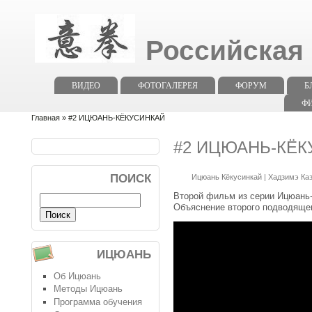
Российская
ВИДЕО
ФОТОГАЛЕРЕЯ
ФОРУМ
Б
Ф
Главная
» #2 ИЦЮАНЬ-КЁКУСИНКАЙ
#2 ИЦЮАНЬ-КЁК
ПОИСК
Ицюань Кёкусинкай
|
Хадзимэ Ка
Второй фильм из серии Ицюань-
Объяснение второго подводяще
ИЦЮАНЬ
Об Ицюань
Методы Ицюань
Программа обучения