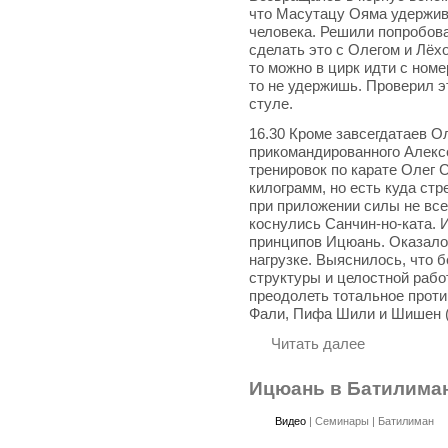
что Масутацу Ояма удержив
человека. Решили попробова
сделать это с Олегом и Лёхо
то можно в цирк идти с номе
то не удержишь. Проверил э
стуле.
16.30 Кроме завсегдатаев О
прикомандированного Алекс
тренировок по карате Олег 
килограмм, но есть куда стр
при приложении силы не все
коснулись Санчин-но-ката. И
принципов Ицюань. Оказало
нагрузке. Выяснилось, что 
структуры и целостной раб
преодолеть тотальное прот
Фали, Пифа Шили и Шишен (
Читать далее
Ицюань в Батилиман
Видео
|
Семинары
|
Батилиман