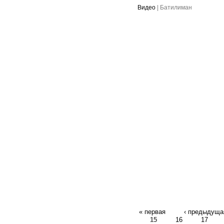
Видео
|
Батилиман
« первая
‹ предыдуща
15
16
17