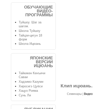
ОБУЧАЮЩИЕ
ВИДЕО-
ПРОГРАММЫ
Туйшоу. Шаг за
шагом.
Школа Туйшоу
Тайцзи-цигун 18
форм
Школа Ицюань
ЯПОНСКИЕ
ВЕРСИИ
ИЦЮАНЬ
Тайкикен Кенъичи
Саваи
Хадзимэ Казуми
Клип ицюань.
Хиросигэ Цуёси
Хацуо Рояма
Семинары
|
Видео
Сунь Ли