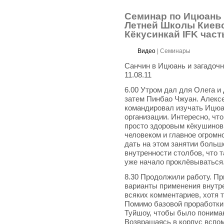
Семинар по Ицюань 
Летней Школы Киев
Кёкусинкай IFK часть
Видео
|
Семинары
Санчин в Ицюань и загадоч
11.08.11
6.00 Утром дал для Олега и
затем Пинбао Чжуан. Алексе
командировал изучать Ицюан
организации. Интересно, чт
просто здоровым кёкушинов
человеком и главное огромн
дать на этом занятии больш
внутренности столбов, что т
уже начало проклёвываться
8.30 Продолжили работу. Пр
варианты применения внутре
всяких комментариев, хотя т
Помимо базовой проработки 
Туйшоу, чтобы было понима
Возвращаясь в корпус вспом