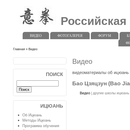
Российская
ВИДЕО
ФОТОГАЛЕРЕЯ
ФОРУМ
Б
Ф
Главная
» Видео
Видео
видеоматериалы об ицюань
ПОИСК
Бао Цзяцзун (Bao Ji
Видео
|
другие школы ицюань
ИЦЮАНЬ
Об Ицюань
Методы Ицюань
Программа обучения