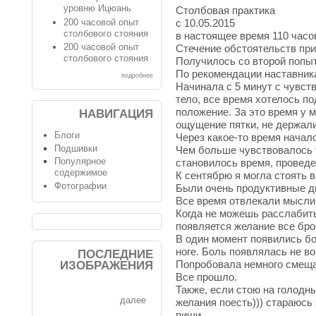
уровню Ицюань
Столбовая практика
200 часовой опыт
с 10.05.2015
столбового стояния
в настоящее время 110 часо
200 часовой опыт
Стечение обстоятельств при
столбового стояния
Получилось со второй попыт
По рекомендации наставника
подробнее
Начинала с 5 минут с чувст
тело, все время хотелось п
положение. За это время у 
НАВИГАЦИЯ
ощущение пятки, не держалис
Блоги
Через какое-то время начал
Подшивки
Чем больше чувствовалось 
Популярное
становилось время, проведе
содержимое
К сентябрю я могла стоять в
Фотографии
Были очень продуктивные дн
Все время отвлекали мысли,
Когда не можешь расслабить
появляется желание все бро
В один момент появились бо
ноге. Боль появлялась не во
ПОСЛЕДНИЕ
Попробовала немного смещат
ИЗОБРАЖЕНИЯ
Все прошло.
Также, если стою на голодны
далее
желания поесть))) стараюсь
пищи.