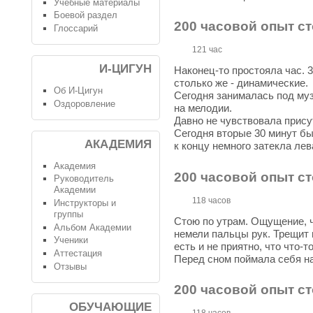
Учебные материалы
Боевой раздел
200 часовой опыт ст
Глоссарий
121 час
И-ЦИГУН
Наконец-то простояла час. 
столько же - динамические.
Об И-Цигун
Сегодня занималась под муз
Оздоровление
на мелодии.
Давно не чувствовала присут
Сегодня вторые 30 минут бы
АКАДЕМИЯ
к концу немного затекла лев
Академия
200 часовой опыт с
Руководитель
Академии
118 часов
Инструкторы и
группы
Стою по утрам. Ощущение, ч
Альбом Академии
немели пальцы рук. Трещит 
Ученики
есть и не приятно, что что-то
Аттестация
Перед сном поймала себя на
Отзывы
200 часовой опыт с
ОБУЧАЮЩИЕ