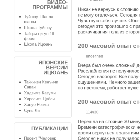
118 часов
ВИДЕО-
ПРОГРАММЫ
Никак не вернусь к стоянию
не могу отвлечься. Сегодня
Туйшоу. Шаг за
Чувствую себя лучше. Обыч
шагом.
сегодня это произошло с пр
Школа Туйшоу
раскачивания тела из сторон
Тайцзи-цигун 18
форм
Школа Ицюань
200 часовой опыт с
undefined
ЯПОНСКИЕ
Вчера был очень сложный де
ВЕРСИИ
Расслабления не получилос
ИЦЮАНЬ
Сегодня наоборот. Все пол
ощущениями. Немного защем
Тайкикен Кенъичи
Саваи
по прежнему, работает хуже
Хадзимэ Казуми
Хиросигэ Цуёси
200 часовой опыт с
Хацуо Рояма
Сунь Ли
114ч30
Перешла на стояние 30 мину
Времени катастрофически н
ПУБЛИКАЦИИ
время вернуться к занятиям 
Сегодня никак не получалос
Проект "Человек