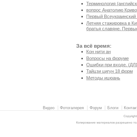
Терминология (английск
вопрос Анатолию Криво
Первый Всеукраинский 
Летняя стажировка в Кит
братья славяне. Первые
За всё время:
Кон нити ан
Вопросы на форуме
Ошибки при входе. (
Тайцзи цигун 18 форм
Методы ицюань
Видео
Фотогалерея
Форум
Блоги
Контак
Copyrigh
Копирование материалов разрешено толь