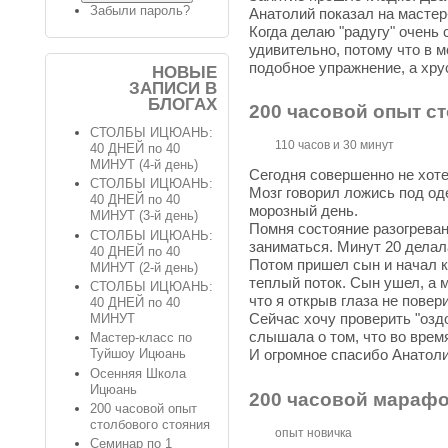
Забыли пароль?
Анатолий показал на мастер
Когда делаю "радугу" очень
удивительно, потому что в 
подобное упражнение, а хрус
НОВЫЕ
ЗАПИСИ В
БЛОГАХ
200 часовой опыт с
СТОЛБЫ ИЦЮАНЬ:
110 часов и 30 минут
40 ДНЕЙ по 40
МИНУТ (4-й день)
Сегодня совершенно не хоте
СТОЛБЫ ИЦЮАНЬ:
Мозг говорил ложись под од
40 ДНЕЙ по 40
морозный день.
МИНУТ (3-й день)
Помня состояние разогреван
СТОЛБЫ ИЦЮАНЬ:
заниматься. Минут 20 делала
40 ДНЕЙ по 40
Потом пришел сын и начал кр
МИНУТ (2-й день)
теплый поток. Сын ушел, а м
СТОЛБЫ ИЦЮАНЬ:
что я открыв глаза не повер
40 ДНЕЙ по 40
Сейчас хочу проверить "озд
МИНУТ
слышала о том, что во врем
Мастер-класс по
Туйшоу Ицюань
И огромное спасибо Анатол
Осенняя Школа
Ицюань
200 часовой марафо
200 часовой опыт
столбового стояния
опыт новичка
Семинар по 1