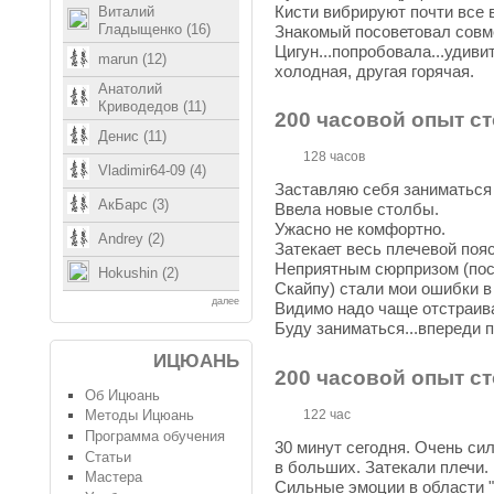
Кисти вибрируют почти все 
Виталий
Гладыщенко (16)
Знакомый посоветовал совм
Цигун...попробовала...удив
marun (12)
холодная, другая горячая.
Анатолий
Криводедов (11)
200 часовой опыт с
Денис (11)
128 часов
Vladimir64-09 (4)
Заставляю себя заниматься
АкБарс (3)
Ввела новые столбы.
Ужасно не комфортно.
Andrey (2)
Затекает весь плечевой поя
Неприятным сюрпризом (пос
Hokushin (2)
Скайпу) стали мои ошибки в
далее
Видимо надо чаще отстраива
Буду заниматься...впереди п
ИЦЮАНЬ
200 часовой опыт с
Об Ицюань
122 час
Методы Ицюань
Программа обучения
30 минут сегодня. Очень с
Статьи
в больших. Затекали плечи.
Мастера
Сильные эмоции в области 