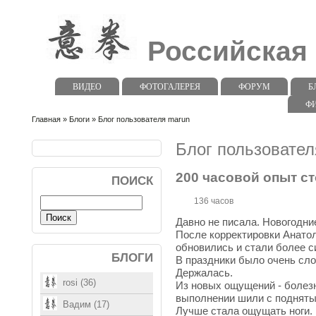
Российская
ВИДЕО
ФОТОГАЛЕРЕЯ
ФОРУМ
Б
Ф
Главная
»
Блоги
» Блог пользователя marun
Блог пользовател
200 часовой опыт с
ПОИСК
136 часов
Давно не писала. Новогодние
После корректировки Анато
обновились и стали более 
БЛОГИ
В праздники было очень сло
Держалась.
rosi (36)
Из новых ощущений - болезн
выполнении шили с подняты
Вадим (17)
Лучше стала ощущать ноги.