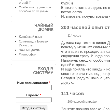
онлайн"
бури)))
Учебно-методическое
В итоге: стоять и сидеть не
пособие по Ицюань
потом легла.
И, впервые, почувствовала 
ЧАЙНЫЙ
200 часовой опыт с
ДОМИК
114 часов
Китайский язык
Олимпиада Боевых
Думала над тем что пишет Д
Искусств
почему у меня нет сильных 
Чайный домик
что я все это проходила в 
Философия
ощущения сразу. Иногда про
Например сегодня особо чу
одной стороны.
ВХОД В
И еще поняла что каждый но
СИСТЕМУ
свое тело или тело под него)
Сегодня "радуга" наконец-то
другую.
Имя пользователя:
*
111 часов
Пароль:
*
200 часовой марафон
Занятие прошло гладко. Два